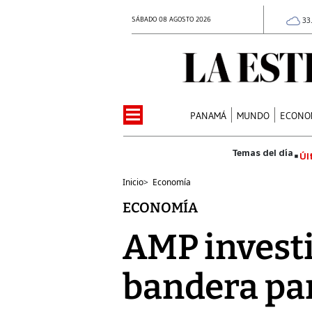
SÁBADO 08 AGOSTO 2026
33
PANAMÁ
MUNDO
ECONO
Úl
Inicio
>
Economía
ECONOMÍA
AMP investi
bandera pan