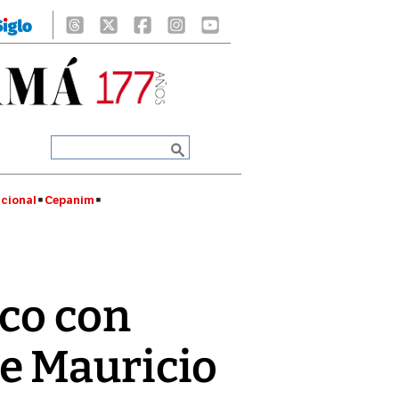
cional
Cepanim
rco con
e Mauricio