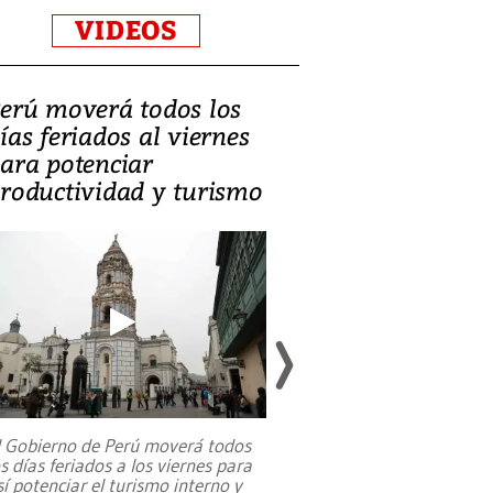
VIDEOS
erú moverá todos los
Video, Catalin
ías feriados al viernes
‘Si la gente el
ara potenciar
criminales, la
roductividad y turismo
sociedades de
suicidarse’
l Gobierno de Perú moverá todos
os días feriados a los viernes para
La exmagistrada co
sí potenciar el turismo interno y
sobre el rol de contr