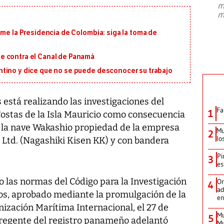
m
presidente de Brasil, Luiz Inácio Lula
m
da Silva, oficializó este domingo su
candidatura
...
ume la Presidencia de Colombia: siga la toma de
e contra el Canal de Panamá
tino y dice que no se puede desconocer su trabajo
está realizando las investigaciones del
Fa
1
ostas de la Isla Mauricio como consecuencia
 la nave Wakashio propiedad de la empresa
Mu
2
lo
 Ltd. (Nagashiki Kisen KK) y con bandera
Pi
3
es
o las normas del Código para la Investigación
Or
4
ad
os, aprobado mediante la promulgación de la
en
ización Marítima Internacional, el 27 de
Mu
5
 regente del registro panameño adelantó
Mu