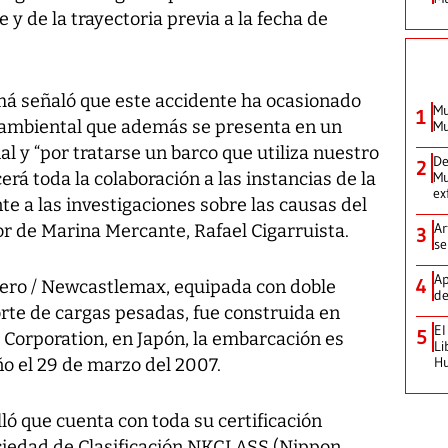
y de la trayectoria previa a la fecha de
má señaló que
este accidente ha ocasionado
Mu
1
oambiental
que además se presenta en un
Mu
l y “por tratarse un barco que utiliza nuestro
De
2
erá toda la colaboración a las instancias de la
Mu
ex
te a las investigaciones sobre las causas del
Ar
tor de Marina Mercante, Rafael Cigarruista.
3
se
Ap
4
lero / Newcastlemax, equipada con doble
de
rte de cargas pesadas, fue construida en
El
5
 Corporation, en Japón, la embarcación es
Li
H
o el 29 de marzo del 2007.
ó que cuenta con toda su certificación
Sociedad de Clasificación NKCLASS (Nippon