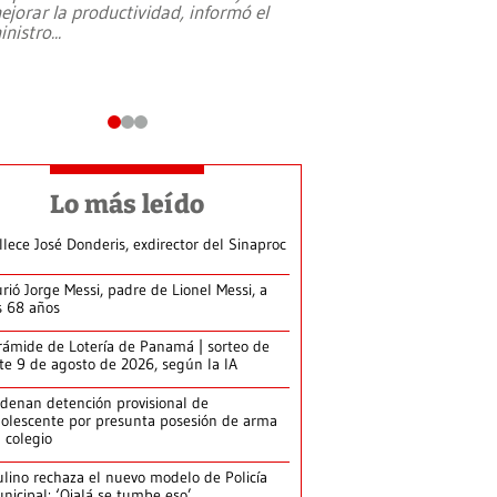
ejorar la productividad, informó el
periodismo, el derech
inistro
...
reformas constitucio
desafíos de nuevas t
Lo más leído
llece José Donderis, exdirector del Sinaproc
rió Jorge Messi, padre de Lionel Messi, a
s 68 años
rámide de Lotería de Panamá | sorteo de
te 9 de agosto de 2026, según la IA
denan detención provisional de
olescente por presunta posesión de arma
 colegio
lino rechaza el nuevo modelo de Policía
nicipal: ‘Ojalá se tumbe eso’