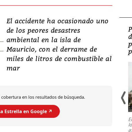
El accidente ha ocasionado uno
Video: Lula lanza su
P
de los peores desastres
candidatura con
d
ambiental en la isla de
promesas de inversión
p
Mauricio, con el derrame de
en defensa, educación y
p
miles de litros de combustible al
tierras raras
mar
 cobertura en los resultados de búsqueda.
a Estrella en Google ↗️
E
l
Entre recuerdos y escuetas
a
referencias hacia sus adversarios, el