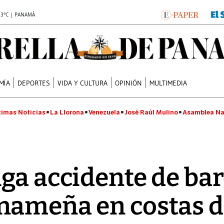
.3°C | PANAMÁ
MÍA
DEPORTES
VIDA Y CULTURA
OPINIÓN
MULTIMEDIA
timas Noticias
La Llorona
Venezuela
José Raúl Mulino
Asamblea Na
ga accidente de ba
ameña en costas d