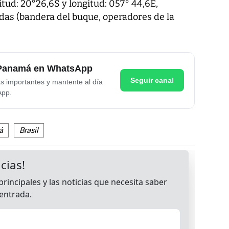
itud: 20°26,6S y longitud: 057° 44,6E,
adas (bandera del buque, operadores de la
e Panamá en WhatsApp
Seguir canal
as importantes y mantente al día
App.
á
Brasil