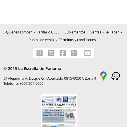
¿Quiénes somos?
Tarifario GESE
Suplementos
Ventas
e-Paper
Puntos de venta
Términos y condiciones
© 2019 La Estrella de Panamá
C/ Alejandro A. Duque G. - Apartado 0815-00507, Zona 4
Teléfono: +507 204-0000