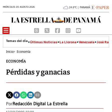
MIÉRCOLES 05 AGOSTO 2026
24.6°C | PANAMÁ
Últimas Noticias
La Llorona
Venezuela
José Raúl
Inicio
>
Economía
ECONOMÍA
Pérdidas y ganacias
Por
Redacción Digital La Estrella