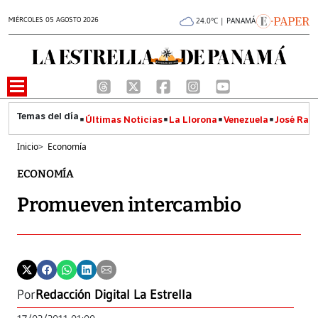
MIÉRCOLES 05 AGOSTO 2026
24.0°C | PANAMÁ
Últimas Noticias
La Llorona
Venezuela
José Raúl
Inicio
>
Economía
ECONOMÍA
Promueven intercambio
Por
Redacción Digital La Estrella