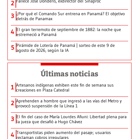
Fallece José Donderis, exdirector del Sinaproc
2
¿Por qué el Comando Sur entrena en Panamá? El objetivo
3
detrás de Panamax
El gran terremoto de septiembre de 1882: la noche que
4
estremeció a Panamá
Pirámide de Lotería de Panamá | sorteo de este 9 de
5
agosto de 2026, según la IA
Últimas noticias
Artesanos indígenas exhiben este fin de semana sus
1
creaciones en Plaza Catedral
Aprehenden a hombre que ingresó a las vías del Metro y
2
provocó suspensión de la Línea 1
El fin del caso de María Lourdes Afiuni: Libertad plena para
3
la jueza que desafió a Hugo Chávez
Transportistas piden aumento del pasaje; usuarios
4
reclaman cobros irregulares