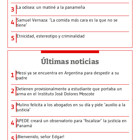
La odisea: un matiné a la panameña
3
Samuel Vernaza: ‘La comida más cara es la que no se
4
tiene’
Etnicidad, estereotipo y criminalidad
5
Últimas noticias
Messi ya se encuentra en Argentina para despedir a su
1
padre
Detienen provisionalmente a estudiante que portaba un
2
arma en el Instituto José Dolores Moscote
Mulino felicita a los abogados en su día y pide ‘auxilio a la
3
justicia’
APEDE creará un observatorio para ‘fiscalizar’ la justicia en
4
Panamá
¡Bienvenido, señor Edgar!
5