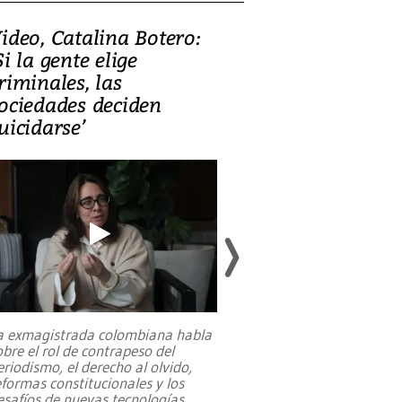
ideo, Catalina Botero:
Video: Lula la
Si la gente elige
candidatura 
riminales, las
promesas de i
ociedades deciden
en defensa, ed
uicidarse’
tierras raras
a exmagistrada colombiana habla
Entre recuerdos y es
obre el rol de contrapeso del
referencias hacia sus
eriodismo, el derecho al olvido,
presidente de Brasil,
eformas constitucionales y los
da Silva, oficializó 
esafíos de nuevas tecnologías
...
candidatura
...