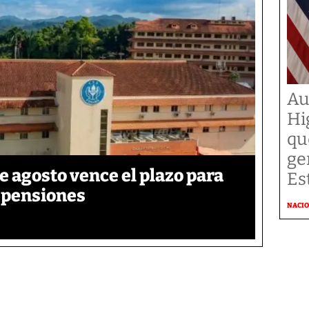
Au
Hi
qu
ge
de agosto vence el plazo para
Es
e pensiones
NACI