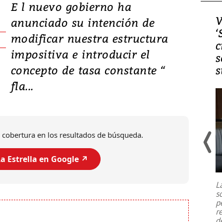
E l nuevo gobierno ha
Video, Japón: Terremoto
V
anunciado su intención de
deja heridos y graves
‘
modificar nuestra estructura
daños en Kumamoto
c
impositiva e introducir el
s
concepto de tasa constante “
s
fla...
 cobertura en los resultados de búsqueda.
a Estrella en Google ↗️
Un fuerte terremoto de magnitud
7,1 se registró este martes 28 de
julio en la prefectura de Kumamoto,
L
al sur de Japón, provocando una
s
emergencia de gran
...
p
r
d