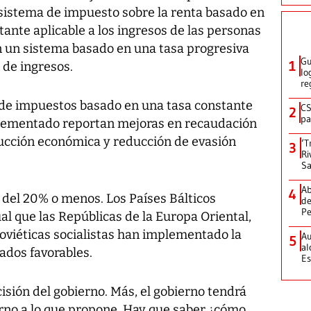
un sistema de impuesto sobre la renta basado en
tante aplicable a los ingresos de las personas
n un sistema basado en una tasa progresiva
Gu
1
 de ingresos.
lo
re
a de impuestos basado en una tasa constante
CS
2
pa
mplementado reportan mejoras en recaudación
cción económica y reducción de evasión
‘T
3
Ri
Sa
Ab
4
 del 20% o menos. Los Países Bálticos
de
Pe
gual que las Repúblicas de la Europa Oriental,
soviéticas socialistas han implementado la
Au
5
al
tados favorables.
Es
sión del gobierno. Más, el gobierno tendrá
rno a lo que propone. Hay que saber ¿cómo