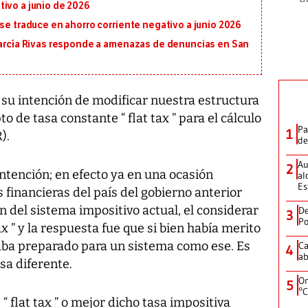
ivo a junio de 2026
 se traduce en ahorro corriente negativo a junio 2026
 García Rivas responde a amenazas de denuncias en San
 su intención de modificar nuestra estructura
o de tasa constante “ flat tax ” para el cálculo
Pa
1
).
de
Au
2
ntención; en efecto ya en una ocasión
al
Es
s financieras del país del gobierno anterior
n del sistema impositivo actual, el considerar
De
3
Po
ax ” y la respuesta fue que si bien había merito
taba preparado para un sistema como ese. Es
Ca
4
ab
sa diferente.
On
5
°C
“ flat tax ” o mejor dicho tasa impositiva