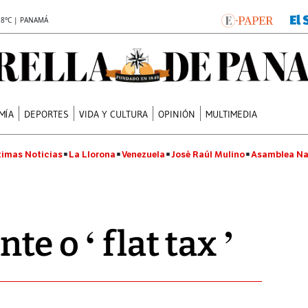
.8°C | PANAMÁ
MÍA
DEPORTES
VIDA Y CULTURA
OPINIÓN
MULTIMEDIA
timas Noticias
La Llorona
Venezuela
José Raúl Mulino
Asamblea Na
te o ‘ flat tax ’