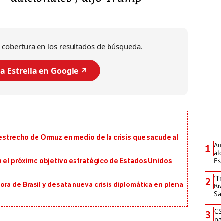
 cobertura en los resultados de búsqueda.
a Estrella en Google ↗️
 estrecho de Ormuz en medio de la crisis que sacude al
Au
1
al
Es
á el próximo objetivo estratégico de Estados Unidos
‘T
2
ra de Brasil y desata nueva crisis diplomática en plena
Ri
Sa
CS
3
pa