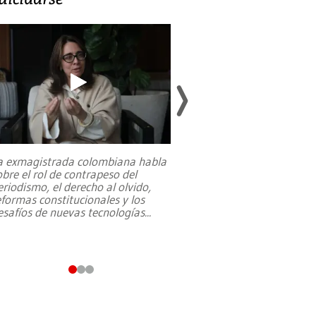
a exmagistrada colombiana habla
Entre recuerdos y es
obre el rol de contrapeso del
referencias hacia sus
eriodismo, el derecho al olvido,
presidente de Brasil,
eformas constitucionales y los
da Silva, oficializó 
esafíos de nuevas tecnologías
...
candidatura
...