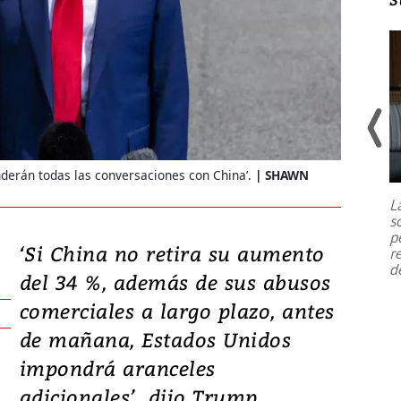
Un fuerte terremoto de magnitud
7,1 se registró este martes 28 de
derán todas las conversaciones con China’.
SHAWN
julio en la prefectura de Kumamoto,
L
al sur de Japón, provocando una
s
emergencia de gran
...
p
‘Si China no retira su aumento
r
d
del 34 %, además de sus abusos
comerciales a largo plazo, antes
de mañana, Estados Unidos
impondrá aranceles
adicionales’, dijo Trump