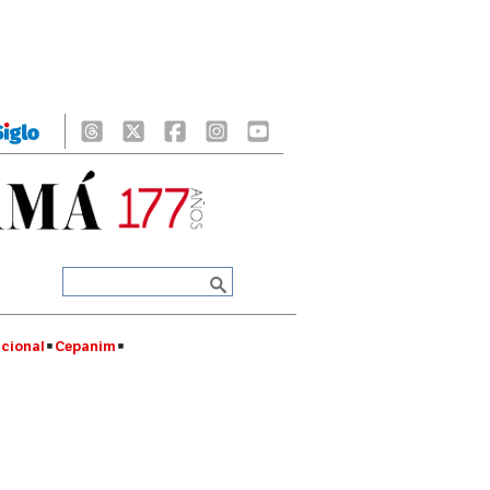
cional
Cepanim