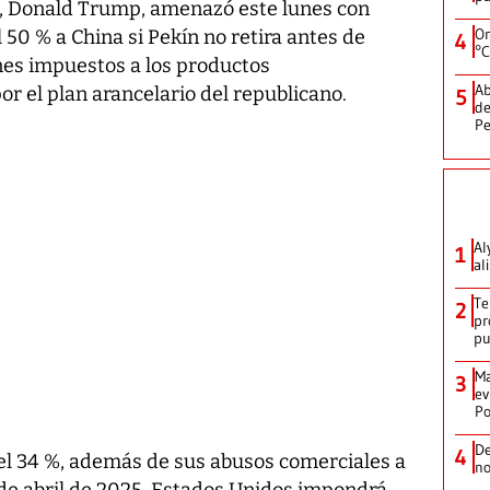
s, Donald Trump, amenazó este lunes con
On
 50 % a China si Pekín no retira antes de
4
°C
nes impuestos a los productos
Ab
r el plan arancelario del republicano.
5
de
Pe
Al
1
al
Te
2
pr
p
Ma
3
ev
Po
De
4
del 34 %, además de sus abusos comerciales a
no
 de abril de 2025, Estados Unidos impondrá