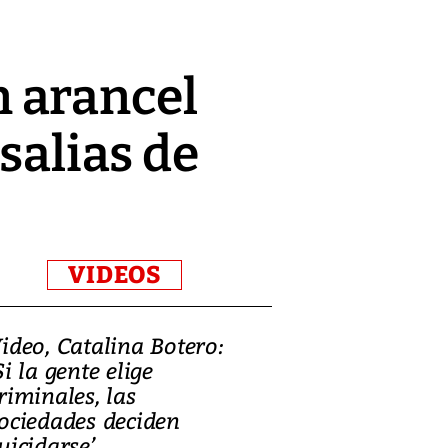
 arancel
salias de
VIDEOS
ideo, Catalina Botero:
Video: Lula la
Si la gente elige
candidatura 
riminales, las
promesas de i
ociedades deciden
en defensa, ed
uicidarse’
tierras raras