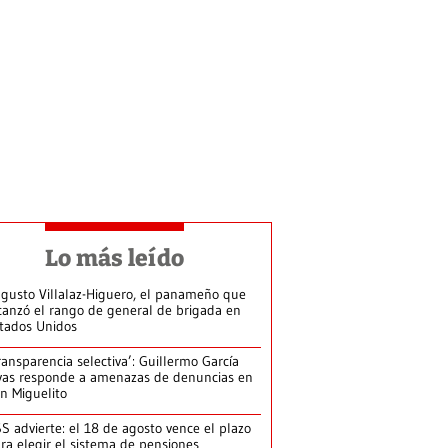
Lo más leído
gusto Villalaz-Higuero, el panameño que
canzó el rango de general de brigada en
tados Unidos
ransparencia selectiva’: Guillermo García
vas responde a amenazas de denuncias en
n Miguelito
S advierte: el 18 de agosto vence el plazo
ra elegir el sistema de pensiones