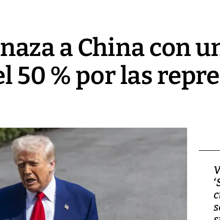
aza a China con un
l 50 % por las repre
Video, Japón: Terremoto
V
deja heridos y graves
‘
daños en Kumamoto
c
s
s