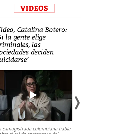
VIDEOS
ideo, Catalina Botero:
Video: Lula la
Si la gente elige
candidatura 
riminales, las
promesas de i
ociedades deciden
en defensa, ed
uicidarse’
tierras raras
a exmagistrada colombiana habla
Entre recuerdos y es
obre el rol de contrapeso del
referencias hacia sus