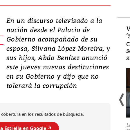
En un discurso televisado a la
Video, Japón: Terremoto
V
nación desde el Palacio de
deja heridos y graves
‘
Gobierno acompañado de su
daños en Kumamoto
c
esposa, Silvana López Moreira, y
s
sus hijos, Abdo Benítez anunció
s
este jueves nuevas destituciones
en su Gobierno y dijo que no
tolerará la corrupción
Un fuerte terremoto de magnitud
 cobertura en los resultados de búsqueda.
7,1 se registró este martes 28 de
julio en la prefectura de Kumamoto,
L
al sur de Japón, provocando una
a Estrella en Google ↗️
s