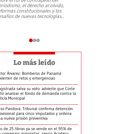
eriodismo, el derecho al olvido,
presidente de Brasil,
eformas constitucionales y los
da Silva, oficializó 
esafíos de nuevas tecnologías
...
candidatura
...
Lo más leído
ctor Álvarez: Bomberos de Panamá
vierten de retos y emergencias
gistrada salva su voto: advierte que Corte
itó analizar el fondo de demanda contra la
licía Municipal
so Pandora: Tribunal confirma detención
ovisional para cinco imputados y ordena
a nueva prisión preventiva
s de 25 libras ya se vende en el 95% de
s comercios minoristas, según Acodeco