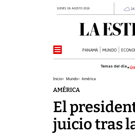
JUEVES 06 AGOSTO 2026
24
PANAMÁ
MUNDO
ECONO
Úl
Inicio
>
Mundo
>
América
AMÉRICA
El presiden
juicio tras 