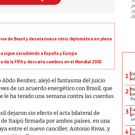
emergencia de gran
...
p
r
d
ra de Brasil y desata nueva crisis diplomática en plena
ta sigue sacudiendo a España y Europa
va de la FIFA y descarta cambios en el Mundial 2030
Ví
1
ad
 Abdo Benítez, alejó el fantasma del juicio
ueves de un acuerdo energético con Brasil, que
Ma
2
ev
ue le ha tenido una semana contra las cuerdas.
Po
Ca
3
l dejaron sin efecto el acta bilateral de
pr
un
 de Itaipú firmada por ambos países, en una
ya entre el nuevo canciller, Antonio Rivas, y
Ga
4
lo