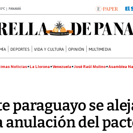
.0°C | PANAMÁ
MÍA
DEPORTES
VIDA Y CULTURA
OPINIÓN
MULTIMEDIA
timas Noticias
La Llorona
Venezuela
José Raúl Mulino
Asamblea Na
te paraguayo se alej
la anulación del pac