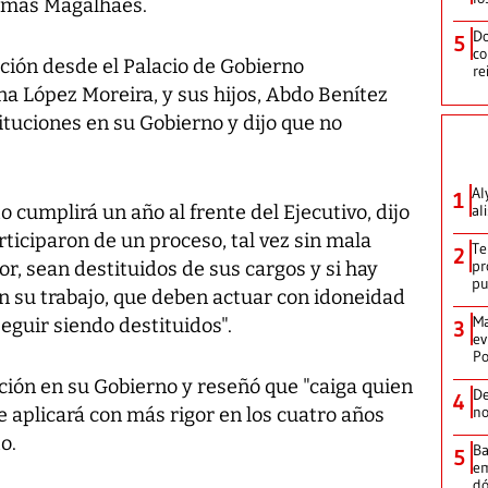
Simas Magalhaes.
Do
5
co
ación desde el Palacio de Gobierno
re
a López Moreira, y sus hijos, Abdo Benítez
tuciones en su Gobierno y dijo que no
Al
1
o cumplirá un año al frente del Ejecutivo, dijo
al
ticiparon de un proceso, tal vez sin mala
Te
2
pr
lor, sean destituidos de sus cargos y si hay
p
n su trabajo, que deben actuar con idoneidad
Ma
eguir siendo destituidos".
3
ev
Po
ción en su Gobierno y reseñó que "caiga quien
De
4
no
e aplicará con más rigor en los cuatro años
o.
Ba
5
em
dó