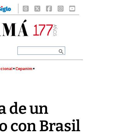
cional
Cepanim
a de un
to con Brasil