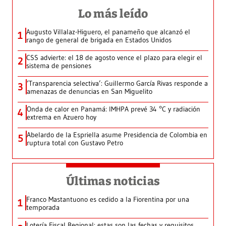
Lo más leído
Augusto Villalaz-Higuero, el panameño que alcanzó el
1
rango de general de brigada en Estados Unidos
CSS advierte: el 18 de agosto vence el plazo para elegir el
2
sistema de pensiones
‘Transparencia selectiva’: Guillermo García Rivas responde a
3
amenazas de denuncias en San Miguelito
Onda de calor en Panamá: IMHPA prevé 34 °C y radiación
4
extrema en Azuero hoy
Abelardo de la Espriella asume Presidencia de Colombia en
5
ruptura total con Gustavo Petro
Últimas noticias
Franco Mastantuono es cedido a la Fiorentina por una
1
temporada
Lotería Fiscal Regional: estas son las fechas y requisitos