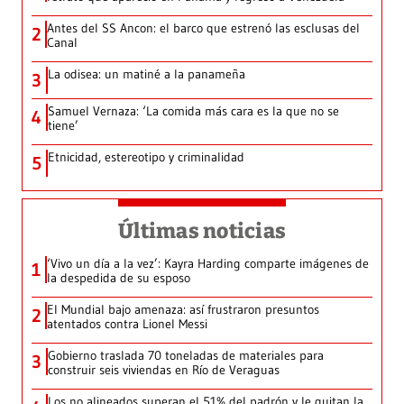
Antes del SS Ancon: el barco que estrenó las esclusas del
2
Canal
La odisea: un matiné a la panameña
3
Samuel Vernaza: ‘La comida más cara es la que no se
4
tiene’
Etnicidad, estereotipo y criminalidad
5
Últimas noticias
‘Vivo un día a la vez’: Kayra Harding comparte imágenes de
1
la despedida de su esposo
El Mundial bajo amenaza: así frustraron presuntos
2
atentados contra Lionel Messi
Gobierno traslada 70 toneladas de materiales para
3
construir seis viviendas en Río de Veraguas
Los no alineados superan el 51% del padrón y le quitan la