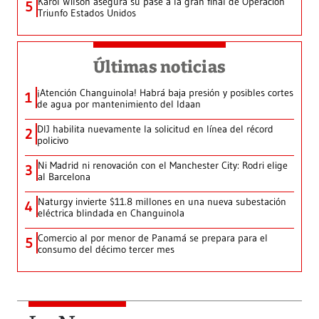
Karol Wilson asegura su pase a la gran final de Operación
5
Triunfo Estados Unidos
Últimas noticias
¡Atención Changuinola! Habrá baja presión y posibles cortes
1
de agua por mantenimiento del Idaan
DIJ habilita nuevamente la solicitud en línea del récord
2
policivo
Ni Madrid ni renovación con el Manchester City: Rodri elige
3
al Barcelona
Naturgy invierte $11.8 millones en una nueva subestación
4
eléctrica blindada en Changuinola
Comercio al por menor de Panamá se prepara para el
5
consumo del décimo tercer mes