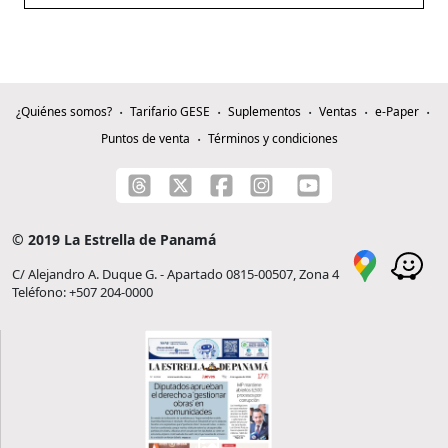
¿Quiénes somos?
Tarifario GESE
Suplementos
Ventas
e-Paper
Puntos de venta
Términos y condiciones
© 2019 La Estrella de Panamá
C/ Alejandro A. Duque G. - Apartado 0815-00507, Zona 4
Teléfono: +507 204-0000