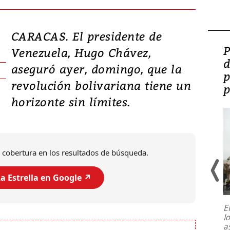
CARACAS. El presidente de
Video: Lula lanza su
P
Venezuela, Hugo Chávez,
candidatura con
d
aseguró ayer, domingo, que la
promesas de inversión
p
revolución bolivariana tiene un
en defensa, educación y
p
horizonte sin límites.
tierras raras
 cobertura en los resultados de búsqueda.
a Estrella en Google ↗️
E
l
Entre recuerdos y escuetas
a
referencias hacia sus adversarios, el