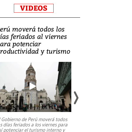
VIDEOS
erú moverá todos los
Video, Catalin
ías feriados al viernes
‘Si la gente el
ara potenciar
criminales, la
roductividad y turismo
sociedades de
suicidarse’
l Gobierno de Perú moverá todos
os días feriados a los viernes para
La exmagistrada co
sí potenciar el turismo interno y
sobre el rol de contr