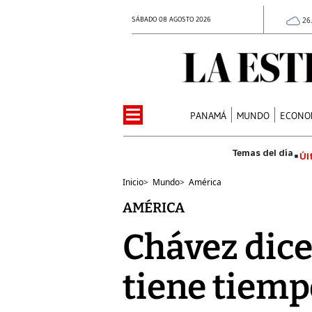
SÁBADO 08 AGOSTO 2026
26
PANAMÁ
MUNDO
ECONO
Úl
Inicio
>
Mundo
>
América
AMÉRICA
Chávez dice
tiene tiemp