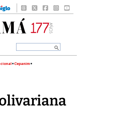
cional
Cepanim
bolivariana