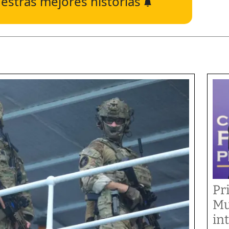
estras mejores historias
Pr
Mu
in