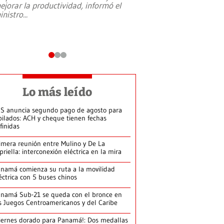
ejorar la productividad, informó el
periodismo, el derech
inistro
...
reformas constitucio
desafíos de nuevas t
Lo más leído
S anuncia segundo pago de agosto para
bilados: ACH y cheque tienen fechas
finidas
imera reunión entre Mulino y De La
priella: interconexión eléctrica en la mira
namá comienza su ruta a la movilidad
éctrica con 5 buses chinos
namá Sub-21 se queda con el bronce en
s Juegos Centroamericanos y del Caribe
iernes dorado para Panamá!: Dos medallas