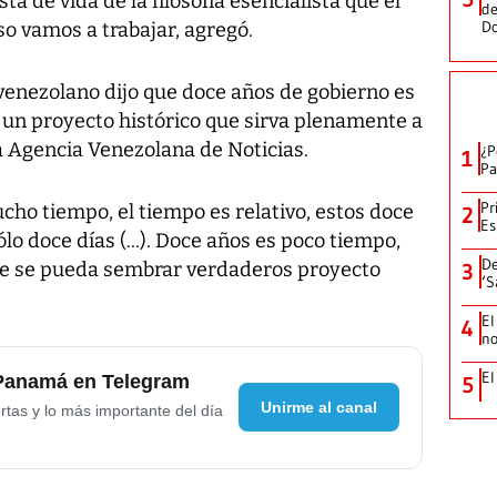
ta de vida de la filosofía esencialista que el
de
D
eso vamos a trabajar, agregó.
venezolano dijo que doce años de gobierno es
un proyecto histórico que sirva plenamente a
a Agencia Venezolana de Noticias.
¿P
1
Pa
Pr
cho tiempo, el tiempo es relativo, estos doce
2
Es
o doce días (...). Doce años es poco tiempo,
De
e se pueda sembrar verdaderos proyecto
3
‘S
El
4
no
El
 Panamá en Telegram
5
Unirme al canal
rtas y lo más importante del día