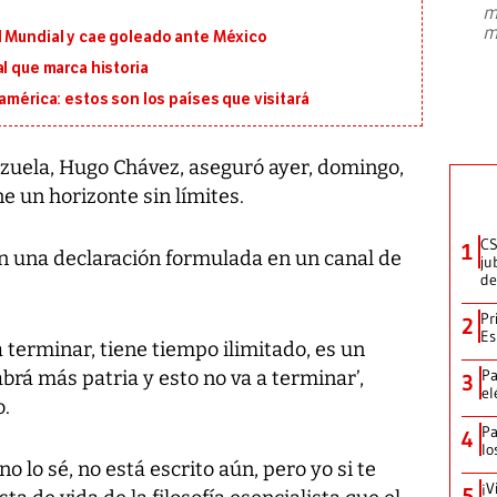
m
presidente de Brasil, Luiz Inácio Lula
m
l Mundial y cae goleado ante México
da Silva, oficializó este domingo su
candidatura
...
l que marca historia
américa: estos son los países que visitará
zuela, Hugo Chávez, aseguró ayer, domingo,
ne un horizonte sin límites.
CS
1
en una declaración formulada en un canal de
ju
de
Pr
2
Es
a terminar, tiene tiempo ilimitado, es un
Pa
abrá más patria y esto no va a terminar’,
3
el
o.
Pa
4
lo
o lo sé, no está escrito aún, pero yo si te
¡V
5