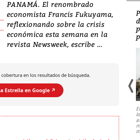
PANAMÁ. El renombrado
Video: Lula lanza su
P
economista Francis Fukuyama,
candidatura con
d
reflexionando sobre la crisis
promesas de inversión
p
económica esta semana en la
en defensa, educación y
p
revista Newsweek, escribe ...
tierras raras
 cobertura en los resultados de búsqueda.
a Estrella en Google ↗️
E
l
Entre recuerdos y escuetas
a
referencias hacia sus adversarios, el
m
presidente de Brasil, Luiz Inácio Lula
m
da Silva, oficializó este domingo su
candidatura
...