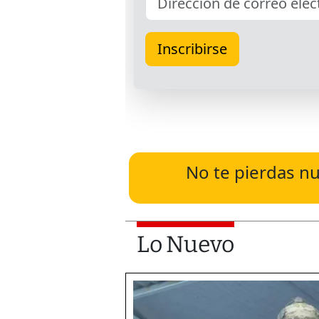
No te pierdas nu
Lo Nuevo