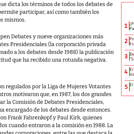
ue dicta los términos de todos los debates de
 permite participar, así como también los
os mismos.
¿P
1
Pa
 Open Debates y nueve organizaciones más
Pr
2
ates Presidenciales (la corporación privada
Es
onado a los debates desde 1988) la publicación
De
3
‘S
icitud que ha recibido una rotunda negativa.
El
4
no
El
on regulados por la Liga de Mujeres Votantes
5
tros motivaron que, en 1987, los dos grandes
ar la Comisión de Debates Presidenciales,
ha encargado de los debates desde entonces.
son Frank Fahrenkopf y Paul Kirk, quienes
dos cuando entraron a la comisión en 1988. La
andes corporaciones, entre las que destaca la