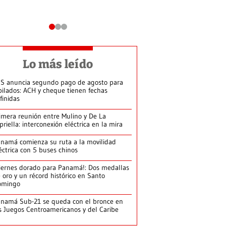
Lo más leído
S anuncia segundo pago de agosto para
bilados: ACH y cheque tienen fechas
finidas
imera reunión entre Mulino y De La
priella: interconexión eléctrica en la mira
namá comienza su ruta a la movilidad
éctrica con 5 buses chinos
iernes dorado para Panamá!: Dos medallas
 oro y un récord histórico en Santo
omingo
namá Sub-21 se queda con el bronce en
s Juegos Centroamericanos y del Caribe