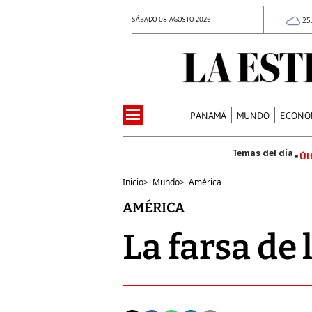
SÁBADO 08 AGOSTO 2026
25
PANAMÁ
MUNDO
ECONO
Úl
Inicio
>
Mundo
>
América
AMÉRICA
La farsa de 