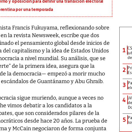
no y oposición para definir una transición electoral
orentina por una temporada
sta Francis Fukuyama, reflexionando sobre
 en la revista Newsweek, escribe que dos
nado el pensamiento global desde inicios de
CS
1
a del capitalismo y la idea de Estados Unidos
ju
de
cracia a nivel mundial. Su análisis, que se
rte” de la primera idea, asegura que la
Pr
2
Es
 de la democracia— empezó a morir mucho
los escándalos de Guantánamo y Abu Ghraib.
Pa
3
el
ocracia sigue muriendo, aunque a veces no
¡V
4
de
che vimos debatir a los candidatos a la
D
bates, que son considerados pilares de la
Pa
5
ocráticos desde hace 20 años. La prueba de
lo
ama y McCain negociaron de forma conjunta