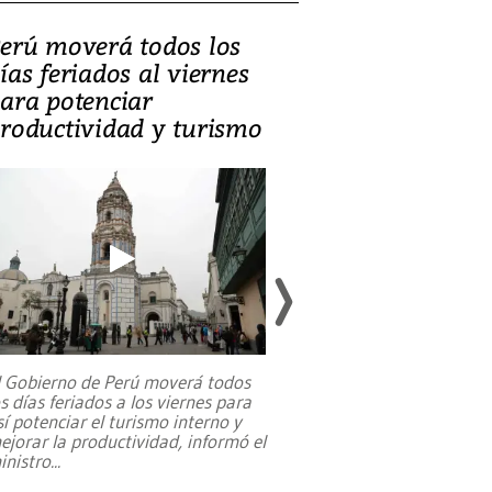
erú moverá todos los
Video, Catalin
ías feriados al viernes
‘Si la gente el
ara potenciar
criminales, la
roductividad y turismo
sociedades de
suicidarse’
l Gobierno de Perú moverá todos
os días feriados a los viernes para
La exmagistrada co
sí potenciar el turismo interno y
sobre el rol de contr
ejorar la productividad, informó el
periodismo, el derech
inistro
...
reformas constitucio
desafíos de nuevas t