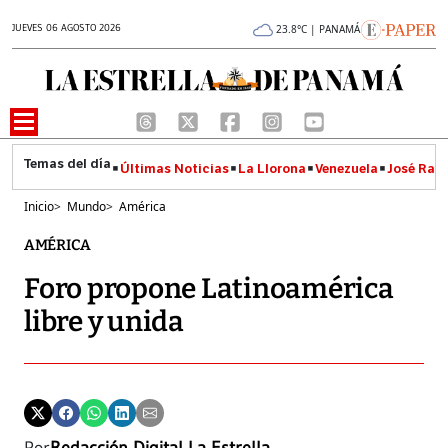
JUEVES 06 AGOSTO 2026
23.8°C | PANAMÁ
Últimas Noticias
La Llorona
Venezuela
José Raúl
Inicio
>
Mundo
>
América
AMÉRICA
Foro propone Latinoamérica
libre y unida