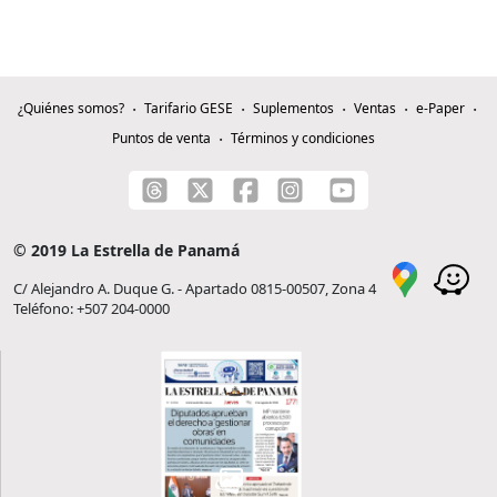
¿Quiénes somos?
Tarifario GESE
Suplementos
Ventas
e-Paper
Puntos de venta
Términos y condiciones
© 2019 La Estrella de Panamá
C/ Alejandro A. Duque G. - Apartado 0815-00507, Zona 4
Teléfono: +507 204-0000