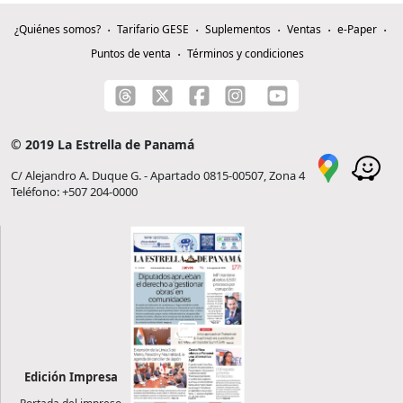
¿Quiénes somos?
Tarifario GESE
Suplementos
Ventas
e-Paper
Puntos de venta
Términos y condiciones
© 2019 La Estrella de Panamá
C/ Alejandro A. Duque G. - Apartado 0815-00507, Zona 4
Teléfono: +507 204-0000
Edición Impresa