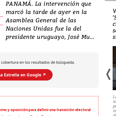
PANAMÁ. La intervención que
Video, Japón: Terremoto
V
marcó la tarde de ayer en la
deja heridos y graves
‘
Asamblea General de las
daños en Kumamoto
c
Naciones Unidas fue la del
s
presidente uruguayo, José Mu...
s
 cobertura en los resultados de búsqueda.
a Estrella en Google ↗️
Un fuerte terremoto de magnitud
7,1 se registró este martes 28 de
julio en la prefectura de Kumamoto,
L
al sur de Japón, provocando una
s
emergencia de gran
...
p
no y oposición para definir una transición electoral
r
d