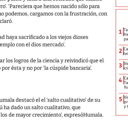
arro’. ‘Pareciera que hemos nacido sólo para
o podemos, cargamos con la frustración, con
claró.
Ta
1
fr
 haya sacrificado a los viejos dioses
pa
emplo con el dios mercado’.
Ca
2
la
r los logros de la ciencia y reivindicó que el
Vi
3
por ésta y no por ‘la cúspide bancaria’.
cr
Ca
4
Ta
fi
Vi
5
ala destacó el el ‘salto cualitativo’ de su
pr
y 
 ha dado un salto cualitativo, que
 los de mayor crecimiento’, expresóHumala.