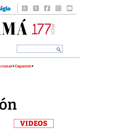
cional
Cepanim
ión
VIDEOS