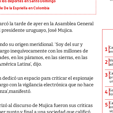
n los deportes en Santo Domingo
de De la Espriella en Colombia
rcó la tarde de ayer en la Asamblea General
l presidente uruguayo, José Mujica.
ndo su origen meridional. ‘Soy del sur y
Ca
1
cargo inequívocamente con los millones de
en
des, en los páramos, en las sierras, en las
Ví
2
mérica Latina’, dijo.
ad
Ca
3
pr
dedicó un espacio para criticar el espionaje
un
argo con la vigilancia electrónica que no hace
Ga
nza’,manifestó.
4
lo
Ca
5
izó al discurso de Mujica fueron sus criticas
en
vi
er punto y final a una sociedad que calificó