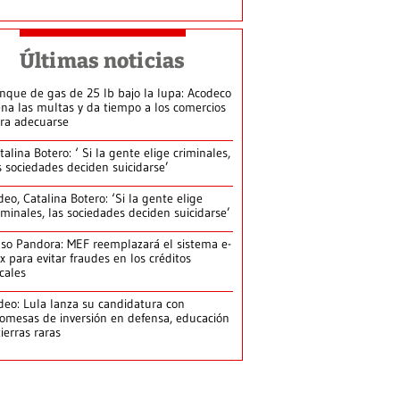
Últimas noticias
nque de gas de 25 lb bajo la lupa: Acodeco
ena las multas y da tiempo a los comercios
ra adecuarse
talina Botero: ‘ Si la gente elige criminales,
s sociedades deciden suicidarse’
deo, Catalina Botero: ‘Si la gente elige
iminales, las sociedades deciden suicidarse’
so Pandora: MEF reemplazará el sistema e-
x para evitar fraudes en los créditos
scales
deo: Lula lanza su candidatura con
omesas de inversión en defensa, educación
tierras raras