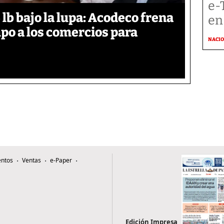
e-
lb bajo la lupa: Acodeco frena
en
mpo a los comercios para
NACI
ntos
Ventas
e-Paper
Edición Impresa