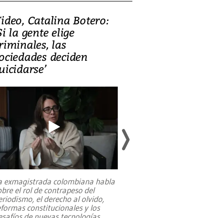
ideo, Catalina Botero:
Video: Lula la
Si la gente elige
candidatura 
riminales, las
promesas de i
ociedades deciden
en defensa, ed
uicidarse’
tierras raras
a exmagistrada colombiana habla
Entre recuerdos y es
obre el rol de contrapeso del
referencias hacia sus
eriodismo, el derecho al olvido,
presidente de Brasil,
eformas constitucionales y los
da Silva, oficializó 
esafíos de nuevas tecnologías
...
candidatura
...