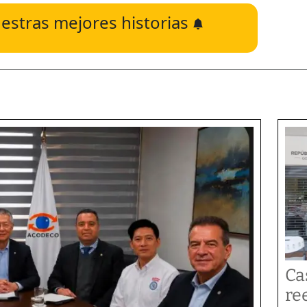
estras mejores historias
Ca
re