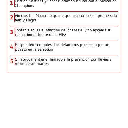
Cristian Martínez y César Blackman brillan con el Slovan en
1
Champions
Vinícius Jr.: ‘Mourinho quiere que sea como siempre he sido
2
feliz y alegre’
Jordania acusa a Infantino de ‘chantaje’ y no apoyará su
3
reelección al frente de la FIFA
Responden con goles: Los delanteros presionan por un
4
puesto en la selección
Sinaproc mantiene llamado a la prevención por lluvias y
5
vientos este martes