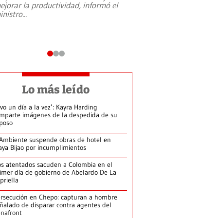
ejorar la productividad, informó el
periodismo, el derech
inistro
...
reformas constitucio
desafíos de nuevas t
Lo más leído
ivo un día a la vez’: Kayra Harding
mparte imágenes de la despedida de su
poso
Ambiente suspende obras de hotel en
aya Bijao por incumplimientos
s atentados sacuden a Colombia en el
imer día de gobierno de Abelardo De La
priella
rsecución en Chepo: capturan a hombre
ñalado de disparar contra agentes del
nafront