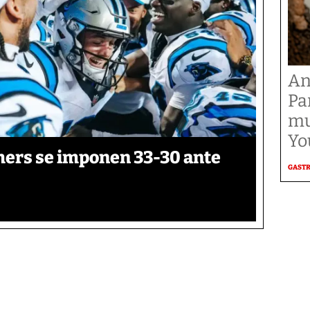
An
Pa
mu
Yo
thers se imponen 33-30 ante
GAST