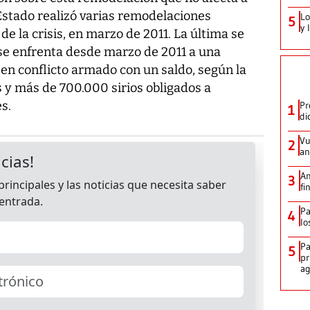
l Estado realizó varias remodelaciones
Lo
5
y 
e la crisis, en marzo de 2011. La última se
se enfrenta desde marzo de 2011 a una
 en conflicto armado con un saldo, según la
y más de 700.000 sirios obligados a
s.
Pr
1
di
Vu
2
an
An
3
fi
Pa
4
lo
Pa
5
pr
ag