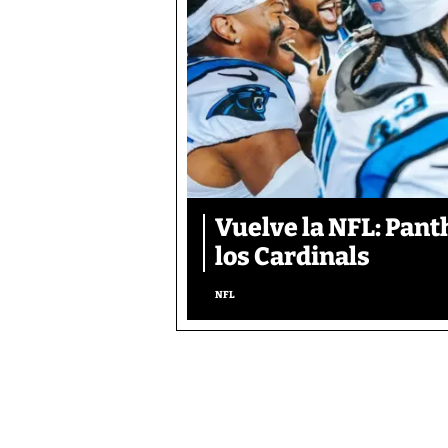
Vuelve la NFL: Pan
los Cardinals
NFL