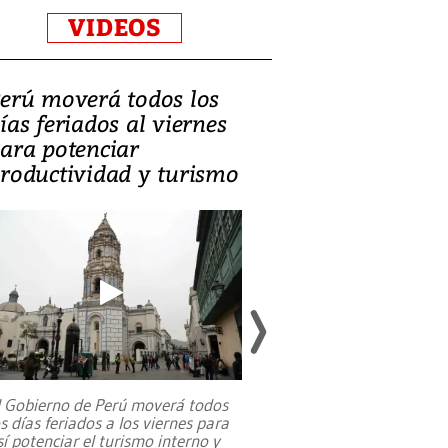
VIDEOS
erú moverá todos los
Video, Catalin
ías feriados al viernes
‘Si la gente el
ara potenciar
criminales, la
roductividad y turismo
sociedades de
suicidarse’
l Gobierno de Perú moverá todos
os días feriados a los viernes para
La exmagistrada co
sí potenciar el turismo interno y
sobre el rol de contr