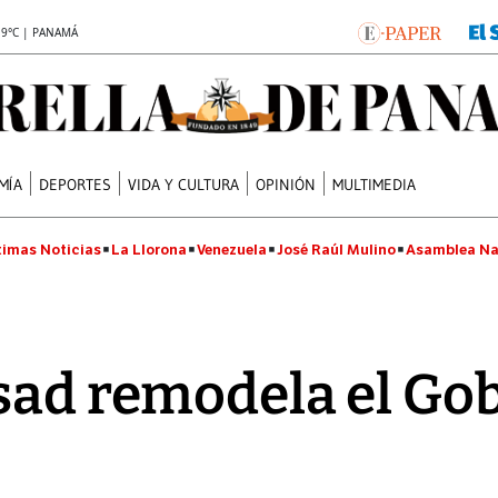
.9°C | PANAMÁ
MÍA
DEPORTES
VIDA Y CULTURA
OPINIÓN
MULTIMEDIA
timas Noticias
La Llorona
Venezuela
José Raúl Mulino
Asamblea Na
sad remodela el Go