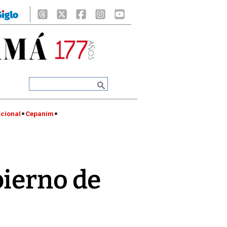
cional
Cepanim
bierno de