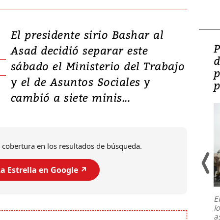
El presidente sirio Bashar al
Video: Lula lanza su
P
Asad decidió separar este
candidatura con
d
sábado el Ministerio del Trabajo
promesas de inversión
p
y el de Asuntos Sociales y
en defensa, educación y
p
cambió a siete minis...
tierras raras
 cobertura en los resultados de búsqueda.
a Estrella en Google ↗️
E
l
Entre recuerdos y escuetas
a
referencias hacia sus adversarios, el