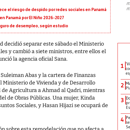
m
presidente de Brasil, Luiz Inácio Lula
m
rece el riesgo de despido por redes sociales en Panamá
da Silva, oficializó este domingo su
candidatura
...
s en Panamá por El Niño 2026-2027
guro de desempleo, según estudio
ad decidió separar este sábado el Ministerio
les y cambió a siete ministros, entre ellos el
unció la agencia oficial Sana.
‘V
1
co
es
 Suleiman Abas y la cartera de Finanzas
l Ministerio de Vivienda y de Desarrollo
Mi
2
Pl
l de Agricultura a Ahmad al Qadri, mientras
el de Obras Públicas. Una mujer, Kinda
Do
3
pr
untos Sociales, y Hasan Hijazi se ocupará de
Es
Pe
4
se
Se
ón sobre esta remodelación que no afecta a