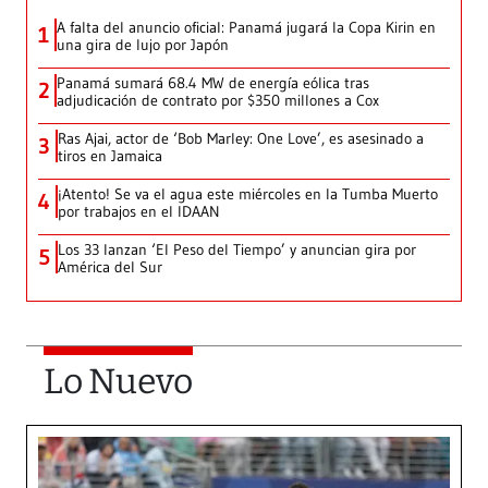
A falta del anuncio oficial: Panamá jugará la Copa Kirin en
1
una gira de lujo por Japón
Panamá sumará 68.4 MW de energía eólica tras
2
adjudicación de contrato por $350 millones a Cox
Ras Ajai, actor de ‘Bob Marley: One Love’, es asesinado a
3
tiros en Jamaica
¡Atento! Se va el agua este miércoles en la Tumba Muerto
4
por trabajos en el IDAAN
Los 33 lanzan ‘El Peso del Tiempo’ y anuncian gira por
5
América del Sur
Lo Nuevo