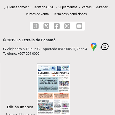
¿Quiénes somos?
Tarifario GESE
Suplementos
Ventas
e-Paper
Puntos de venta
Términos y condiciones
© 2019 La Estrella de Panamá
C/ Alejandro A. Duque G. - Apartado 0815-00507, Zona 4
Teléfono: +507 204-0000
Edición Impresa
Portada del impreso