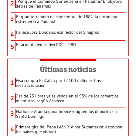
¿Por qué el Comando Sur entrena en Panamá? El objetivo
2
detrás de Panamax
El gran terremoto de septiembre de 1882: la noche que
3
estremeció a Panamá
Fallece José Donderis, exdirector del Sinaproc
4
El acuerdo legislativo PDC – PRD
5
Últimas noticias
Visa compra BioCatch por $2.400 millones tras
1
reestructuración
Gas de 25 libras ya se vende en el 95% de los comercios
2
minoristas, según Acodeco
Nathalee Aranda gana bronce y siguen los deportes en
3
Santo Domingo
Primera gira del Papa León XIV por Sudamérica: estos son
4
los países que visitará