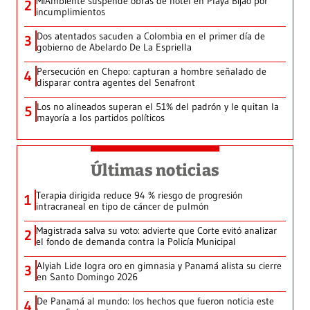
MiAmbiente suspende obras de hotel en Playa Bijao por
2
incumplimientos
Dos atentados sacuden a Colombia en el primer día de
3
gobierno de Abelardo De La Espriella
Persecución en Chepo: capturan a hombre señalado de
4
disparar contra agentes del Senafront
Los no alineados superan el 51% del padrón y le quitan la
5
mayoría a los partidos políticos
Últimas noticias
Terapia dirigida reduce 94 % riesgo de progresión
1
intracraneal en tipo de cáncer de pulmón
Magistrada salva su voto: advierte que Corte evitó analizar
2
el fondo de demanda contra la Policía Municipal
Alyiah Lide logra oro en gimnasia y Panamá alista su cierre
3
en Santo Domingo 2026
De Panamá al mundo: los hechos que fueron noticia este
4