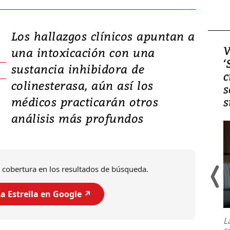
Los hallazgos clínicos apuntan a
Video, Japón: Terremoto
V
una intoxicación con una
deja heridos y graves
‘
sustancia inhibidora de
daños en Kumamoto
c
colinesterasa, aún así los
s
médicos practicarán otros
s
análisis más profundos
 cobertura en los resultados de búsqueda.
a Estrella en Google ↗️
Un fuerte terremoto de magnitud
7,1 se registró este martes 28 de
julio en la prefectura de Kumamoto,
L
al sur de Japón, provocando una
s