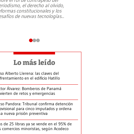
eriodismo, el derecho al olvido,
presidente de Brasil,
eformas constitucionales y los
da Silva, oficializó 
esafíos de nuevas tecnologías
...
candidatura
...
Lo más leído
so Alberto Llerena: las claves del
frentamiento en el edificio Hatillo
ctor Álvarez: Bomberos de Panamá
vierten de retos y emergencias
so Pandora: Tribunal confirma detención
ovisional para cinco imputados y ordena
a nueva prisión preventiva
s de 25 libras ya se vende en el 95% de
s comercios minoristas, según Acodeco