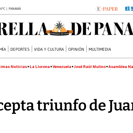
.6°C | PANAMÁ
MÍA
DEPORTES
VIDA Y CULTURA
OPINIÓN
MULTIMEDIA
timas Noticias
La Llorona
Venezuela
José Raúl Mulino
Asamblea Na
cepta triunfo de Ju