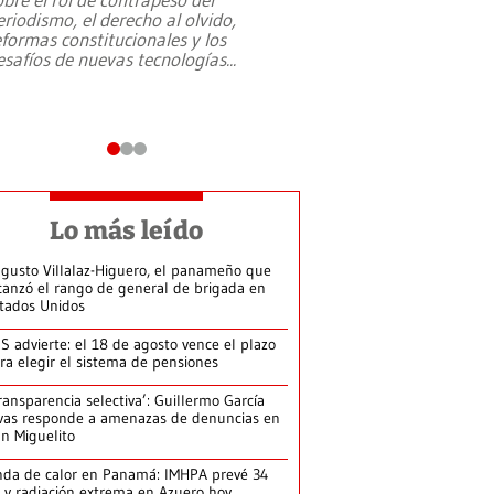
eriodismo, el derecho al olvido,
presidente de Brasil,
eformas constitucionales y los
da Silva, oficializó 
esafíos de nuevas tecnologías
...
candidatura
...
Lo más leído
gusto Villalaz-Higuero, el panameño que
canzó el rango de general de brigada en
tados Unidos
S advierte: el 18 de agosto vence el plazo
ra elegir el sistema de pensiones
ransparencia selectiva’: Guillermo García
vas responde a amenazas de denuncias en
n Miguelito
da de calor en Panamá: IMHPA prevé 34
 y radiación extrema en Azuero hoy