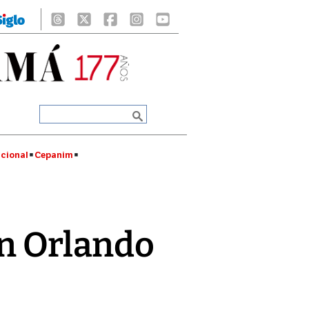
cional
Cepanim
an Orlando