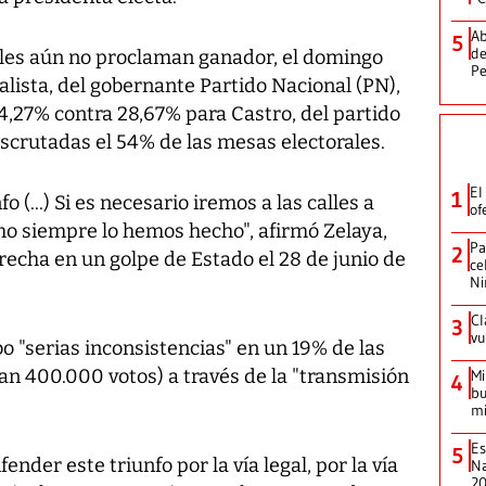
Ab
5
de
ales aún no proclaman ganador, el domingo
Pe
alista, del gobernante Partido Nacional (PN),
4,27% contra 28,67% para Castro, del partido
escrutadas el 54% de las mesas electorales.
El
1
 (...) Si es necesario iremos a las calles a
of
o siempre lo hemos hecho", afirmó Zelaya,
Pa
2
echa en un golpe de Estado el 28 de junio de
ce
Ni
Cl
3
vu
bo "serias inconsistencias" en un 19% de las
an 400.000 votos) a través de la "transmisión
Mi
4
bu
mi
Es
5
nder este triunfo por la vía legal, por la vía
Na
2