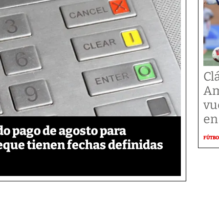
Cl
Am
vu
en
o pago de agosto para
FÚTBO
eque tienen fechas definidas