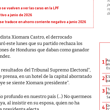
emergencia de gran
...
p
 se vuelven a ver las caras en la LPF
r
d
ivo a junio de 2026
 se traduce en ahorro corriente negativo a junio 2026
rdista Xiomara Castro, el derrocado
ró este lunes que su partido rechaza los
cciones de Honduras que daban como ganador
ández.
Au
1
al
Es
resultados del Tribunal Supremo Electoral",
e prensa, en un hotel de la capital aborratado
CS
2
pa
oye se siente Xiomara presidente".
‘T
3
Ri
o profundo en nuestro país (...) No quermeos
Sa
a, al insistir en su esposa, quien no ha
On
4
a presidenta electa.
°C