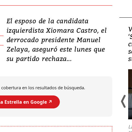
El esposo de la candidata
Video, Japón: Terremoto
V
izquierdista Xiomara Castro, el
deja heridos y graves
‘
derrocado presidente Manuel
daños en Kumamoto
c
Zelaya, aseguró este lunes que
s
su partido rechaza...
s
 cobertura en los resultados de búsqueda.
a Estrella en Google ↗️
Un fuerte terremoto de magnitud
7,1 se registró este martes 28 de
julio en la prefectura de Kumamoto,
L
al sur de Japón, provocando una
s