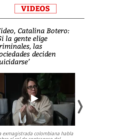
VIDEOS
ideo, Catalina Botero:
Video: Lula la
Si la gente elige
candidatura 
riminales, las
promesas de i
ociedades deciden
en defensa, ed
uicidarse’
tierras raras
a exmagistrada colombiana habla
Entre recuerdos y es
obre el rol de contrapeso del
referencias hacia sus