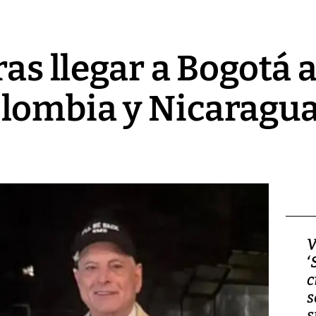
ras llegar a Bogotá 
lombia y Nicaragua
Video, Japón: Terremoto
V
deja heridos y graves
‘
daños en Kumamoto
c
s
s