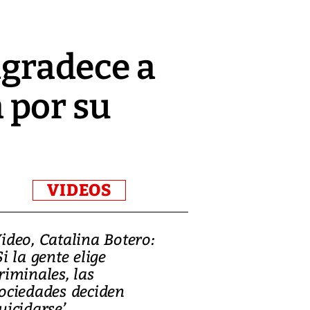
agradece a
 por su
VIDEOS
ideo, Catalina Botero:
Video: Lula la
Si la gente elige
candidatura 
riminales, las
promesas de i
ociedades deciden
en defensa, ed
uicidarse’
tierras raras