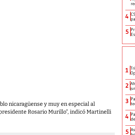
re
CS
4
pa
Pr
5
Es
Tr
1
Op
Ah
2
ju
Pa
3
lo nicaragüense y muy en especial al
te
residente Rosario Murillo”, indicó Martinelli
Pa
4
de
As
5
bo