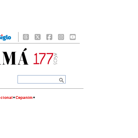
cional
Cepanim