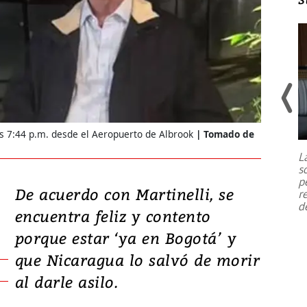
Un fuerte terremoto de magnitud
7,1 se registró este martes 28 de
as 7:44 p.m. desde el Aeropuerto de Albrook
Tomado de
julio en la prefectura de Kumamoto,
L
al sur de Japón, provocando una
s
emergencia de gran
...
p
De acuerdo con Martinelli, se
r
d
encuentra feliz y contento
porque estar ‘ya en Bogotá’ y
que Nicaragua lo salvó de morir
al darle asilo.