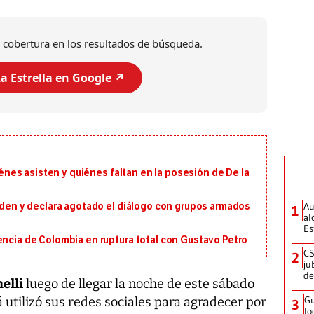
 cobertura en los resultados de búsqueda.
a Estrella en Google ↗️
uiénes asisten y quiénes faltan en la posesión de De la
Au
orden y declara agotado el diálogo con grupos armados
1
al
Es
encia de Colombia en ruptura total con Gustavo Petro
CS
2
ju
de
elli
luego de llegar la noche de este sábado
Gu
 utilizó sus redes sociales para agradecer por
3
lo