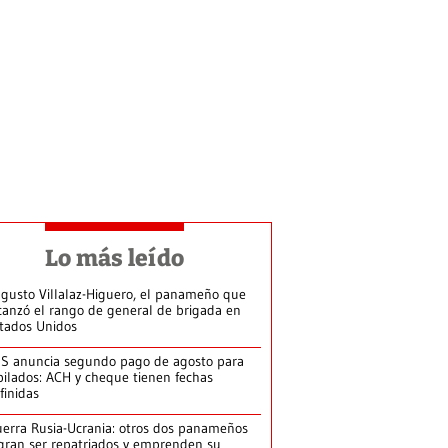
Lo más leído
gusto Villalaz-Higuero, el panameño que
canzó el rango de general de brigada en
tados Unidos
S anuncia segundo pago de agosto para
bilados: ACH y cheque tienen fechas
finidas
erra Rusia-Ucrania: otros dos panameños
gran ser repatriados y emprenden su