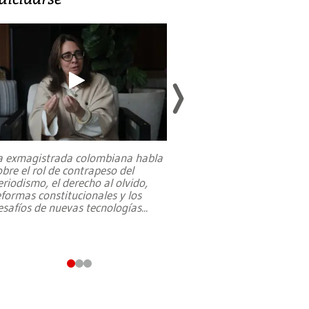
a exmagistrada colombiana habla
Entre recuerdos y es
obre el rol de contrapeso del
referencias hacia sus
eriodismo, el derecho al olvido,
presidente de Brasil,
eformas constitucionales y los
da Silva, oficializó 
esafíos de nuevas tecnologías
...
candidatura
...