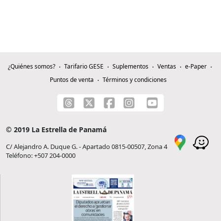
¿Quiénes somos?
Tarifario GESE
Suplementos
Ventas
e-Paper
Puntos de venta
Términos y condiciones
© 2019 La Estrella de Panamá
C/ Alejandro A. Duque G. - Apartado 0815-00507, Zona 4
Teléfono: +507 204-0000