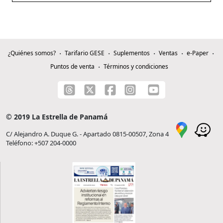
¿Quiénes somos?
Tarifario GESE
Suplementos
Ventas
e-Paper
Puntos de venta
Términos y condiciones
© 2019 La Estrella de Panamá
C/ Alejandro A. Duque G. - Apartado 0815-00507, Zona 4
Teléfono: +507 204-0000