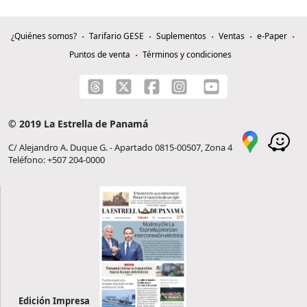
¿Quiénes somos?
Tarifario GESE
Suplementos
Ventas
e-Paper
Puntos de venta
Términos y condiciones
© 2019 La Estrella de Panamá
C/ Alejandro A. Duque G. - Apartado 0815-00507, Zona 4
Teléfono: +507 204-0000
Edición Impresa