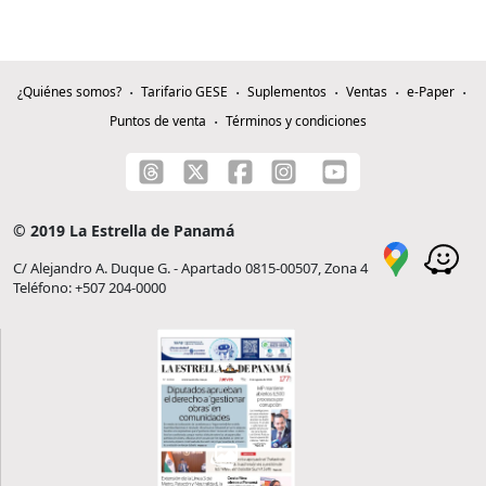
¿Quiénes somos?
Tarifario GESE
Suplementos
Ventas
e-Paper
Puntos de venta
Términos y condiciones
© 2019 La Estrella de Panamá
C/ Alejandro A. Duque G. - Apartado 0815-00507, Zona 4
Teléfono: +507 204-0000