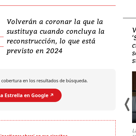
Volverán a coronar la que la
Video, Japón: Terremoto
V
sustituya cuando concluya la
deja heridos y graves
‘
reconstrucción, lo que está
daños en Kumamoto
c
previsto en 2024
s
s
 cobertura en los resultados de búsqueda.
a Estrella en Google ↗️
Un fuerte terremoto de magnitud
7,1 se registró este martes 28 de
julio en la prefectura de Kumamoto,
L
al sur de Japón, provocando una
s