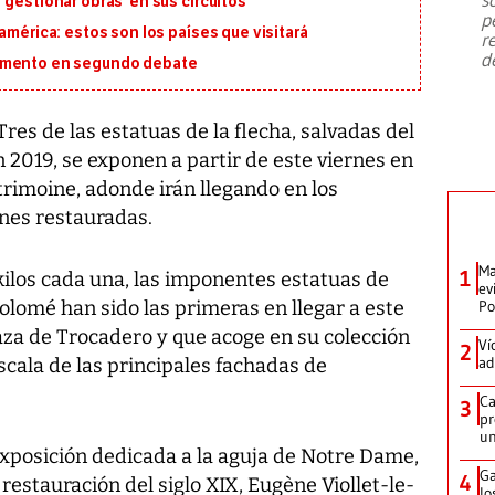
‘gestionar obras’ en sus circuitos
emergencia de gran
...
p
américa: estos son los países que visitará
r
d
lamento en segundo debate
res de las estatuas de la flecha, salvadas del
n 2019, se exponen a partir de este viernes en
atrimoine, adonde irán llegando en los
nes restauradas.
Ma
1
kilos cada una, las imponentes estatuas de
ev
olomé han sido las primeras en llegar a este
Po
aza de Trocadero y que acoge en su colección
Ví
2
ad
ala de las principales fachadas de
Ca
3
pr
un
exposición dedicada a la aguja de Notre Dame,
Ga
4
 restauración del siglo XIX, Eugène Viollet-le-
lo