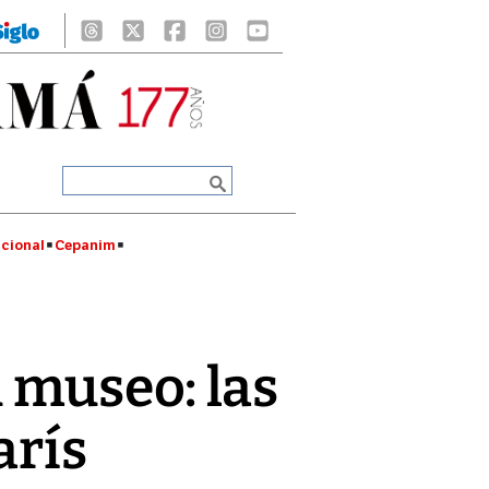
cional
Cepanim
 museo: las
rís