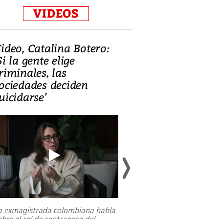
VIDEOS
ideo, Catalina Botero:
Video: Lula la
Si la gente elige
candidatura 
riminales, las
promesas de i
ociedades deciden
en defensa, ed
uicidarse’
tierras raras
a exmagistrada colombiana habla
Entre recuerdos y es
obre el rol de contrapeso del
referencias hacia sus