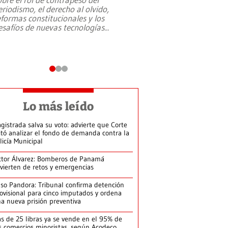
eriodismo, el derecho al olvido,
presidente de Brasil,
eformas constitucionales y los
da Silva, oficializó 
esafíos de nuevas tecnologías
...
candidatura
...
Lo más leído
gistrada salva su voto: advierte que Corte
itó analizar el fondo de demanda contra la
licía Municipal
ctor Álvarez: Bomberos de Panamá
vierten de retos y emergencias
so Pandora: Tribunal confirma detención
ovisional para cinco imputados y ordena
a nueva prisión preventiva
s de 25 libras ya se vende en el 95% de
s comercios minoristas, según Acodeco