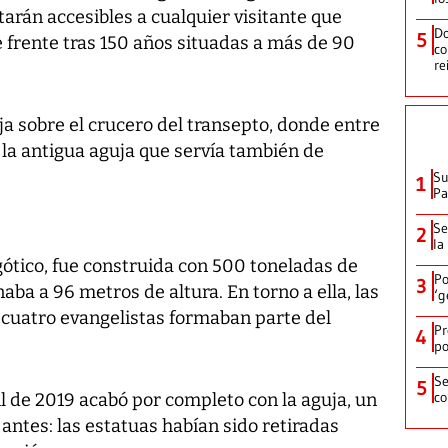
arán accesibles a cualquier visitante que
Do
5
e frente tras 150 años situadas a más de 90
co
re
a sobre el crucero del transepto, donde entre
 la antigua aguja que servía también de
Su
1
P
Se
2
la
gótico, fue construida con 500 toneladas de
Po
3
ba a 96 metros de altura. En torno a ella, las
‘g
 cuatro evangelistas formaban parte del
Pr
4
po
Se
5
co
il de 2019 acabó por completo con la aguja, un
antes: las estatuas habían sido retiradas