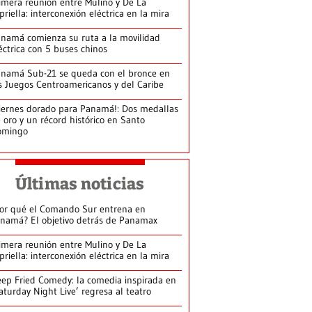
imera reunión entre Mulino y De La
priella: interconexión eléctrica en la mira
namá comienza su ruta a la movilidad
éctrica con 5 buses chinos
namá Sub-21 se queda con el bronce en
s Juegos Centroamericanos y del Caribe
iernes dorado para Panamá!: Dos medallas
 oro y un récord histórico en Santo
omingo
Últimas noticias
or qué el Comando Sur entrena en
namá? El objetivo detrás de Panamax
imera reunión entre Mulino y De La
priella: interconexión eléctrica en la mira
ep Fried Comedy: la comedia inspirada en
aturday Night Live’ regresa al teatro