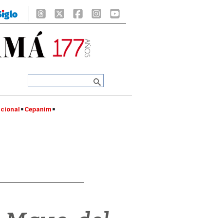
cional
Cepanim