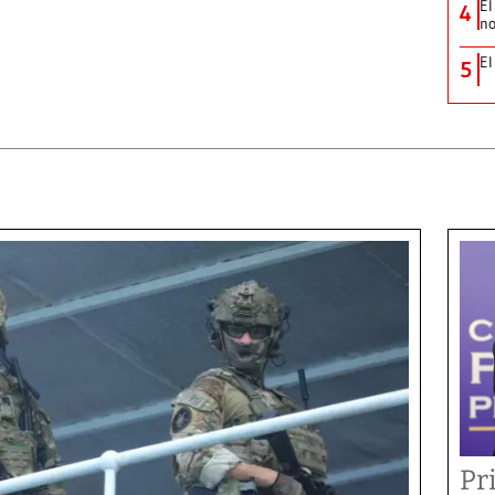
El
4
no
El
5
Pr