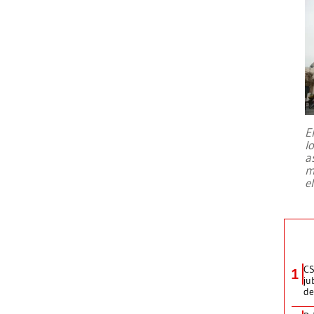
E
l
a
m
e
CS
1
ju
de