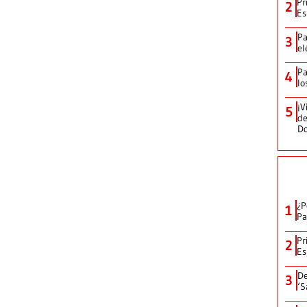
Pr
2
Es
Pa
3
el
Pa
4
lo
¡V
5
de
D
¿P
1
Pa
Pr
2
Es
De
3
‘S