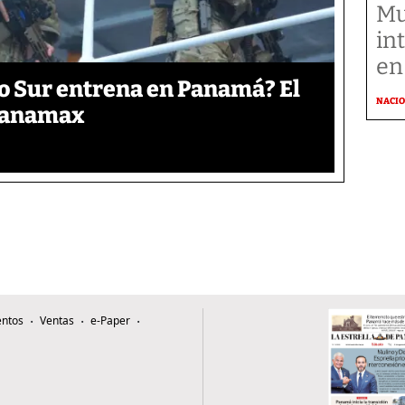
Mu
in
en
o Sur entrena en Panamá? El
NACI
 Panamax
ntos
Ventas
e-Paper