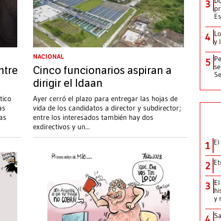
Do
3
pr
Es
Lo
4
y 
NACIONAL
Pe
5
se
ntre
Cinco funcionarios aspiran a
Se
dirigir el Idaan
tico
Ayer cerró el plazo para entregar las hojas de
as
vida de los candidatos a director y subdirector;
ras
entre los interesados también hay dos
exdirectivos y un
...
El
1
Et
2
El
3
hi
y 
Sa
4