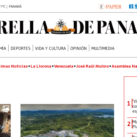
.1°C | PANAMÁ
MÍA
DEPORTES
VIDA Y CULTURA
OPINIÓN
MULTIMEDIA
timas Noticias
La Llorona
Venezuela
José Raúl Mulino
Asamblea Na
‘V
1
co
es
Mi
2
Pl