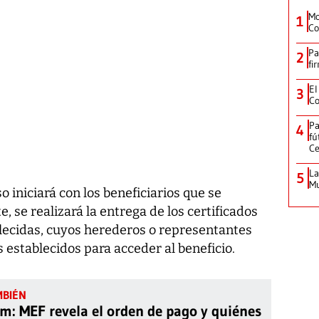
Mo
1
Co
Pa
2
fi
El
3
Co
Pa
4
fú
Ce
La
5
Mu
 iniciará con los beneficiarios que se
 se realizará la entrega de los certificados
lecidas, cuyos herederos o representantes
 establecidos para acceder al beneficio.
m: MEF revela el orden de pago y quiénes