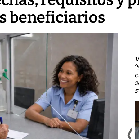
s beneficiarios
Video, Japón: Terremoto
V
deja heridos y graves
‘
daños en Kumamoto
c
s
s