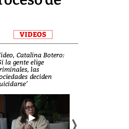
VIDEOS
ideo, Catalina Botero:
Video: Lula la
Si la gente elige
candidatura 
riminales, las
promesas de i
ociedades deciden
en defensa, ed
uicidarse’
tierras raras