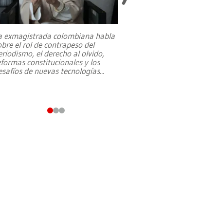
a exmagistrada colombiana habla
Entre recuerdos y es
obre el rol de contrapeso del
referencias hacia sus
eriodismo, el derecho al olvido,
presidente de Brasil,
eformas constitucionales y los
da Silva, oficializó 
esafíos de nuevas tecnologías
...
candidatura
...