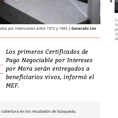
Un fuerte terremoto de magnitud
7,1 se registró este martes 28 de
julio en la prefectura de Kumamoto,
L
al sur de Japón, provocando una
s
emergencia de gran
...
os por retenciones entre 1972 y 1983
Generado con
p
r
d
Los primeros Certificados de
Pago Negociable por Intereses
por Mora serán entregados a
beneficiarios vivos, informó el
MEF.
 cobertura en los resultados de búsqueda.