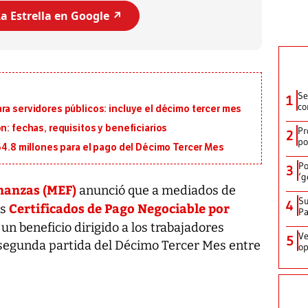
a Estrella en Google ↗️
Se
1
co
ra servidores públicos: incluye el décimo tercer mes
n: fechas, requisitos y beneficiarios
Pr
2
po
164.8 millones para el pago del Décimo Tercer Mes
Po
3
‘g
nanzas (MEF)
anunció que a mediados de
Su
4
Certificados de Pago Negociable por
os
P
, un beneficio dirigido a los trabajadores
Ve
5
a segunda partida del Décimo Tercer Mes entre
op