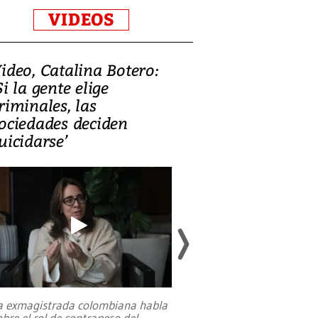
VIDEOS
ideo, Catalina Botero:
Video: Lula la
Si la gente elige
candidatura 
riminales, las
promesas de i
ociedades deciden
en defensa, ed
uicidarse’
tierras raras
a exmagistrada colombiana habla
Entre recuerdos y es
obre el rol de contrapeso del
referencias hacia sus