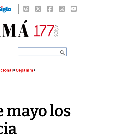
cional
Cepanim
e mayo los
cia