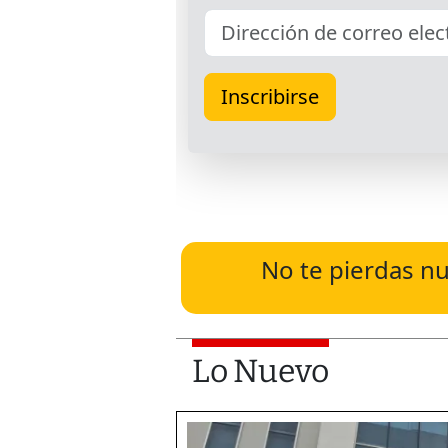
No te pierdas nu
Lo Nuevo