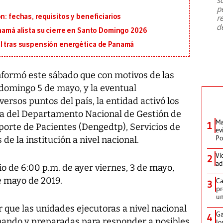
emergencia de gran
...
p
n: fechas, requisitos y beneficiarios
r
d
anamá alista su cierre en Santo Domingo 2026
al tras suspensión energética de Panamá
informó este sábado que con motivos de las
 domingo 5 de mayo, y la eventual
ersos puntos del país, la entidad activó los
a del Departamento Nacional de Gestión de
Ma
1
orte de Pacientes (Dengedtp), Servicios de
ev
Po
e la institución a nivel nacional.
Ví
2
ad
o de 6:00 p.m. de ayer viernes, 3 de mayo,
de mayo de 2019.
Ca
3
pr
un
r que las unidades ejecutoras a nivel nacional
Ga
4
nando y preparadas para responder a posibles
lo