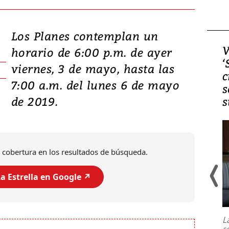
Los Planes contemplan un
Video, Japón: Terremoto
V
horario de 6:00 p.m. de ayer
deja heridos y graves
‘
viernes, 3 de mayo, hasta las
daños en Kumamoto
c
7:00 a.m. del lunes 6 de mayo
s
de 2019.
s
 cobertura en los resultados de búsqueda.
a Estrella en Google ↗️
Un fuerte terremoto de magnitud
7,1 se registró este martes 28 de
julio en la prefectura de Kumamoto,
L
al sur de Japón, provocando una
s