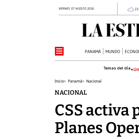
VIERNES 07 AGOSTO 2026
23
PANAMÁ
MUNDO
ECONO
Úl
Inicio
>
Panamá
>
Nacional
NACIONAL
CSS activa 
Planes Ope