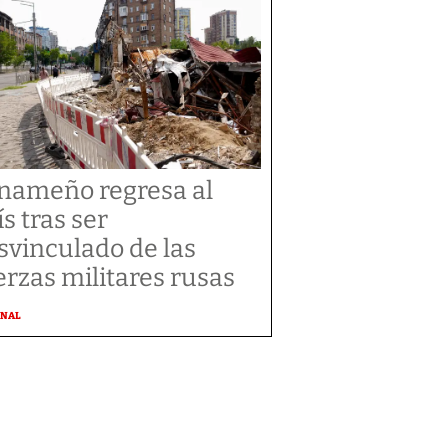
nameño regresa al
ís tras ser
svinculado de las
erzas militares rusas
ONAL