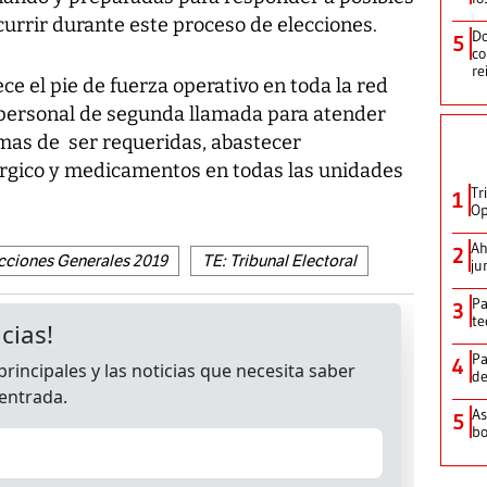
urrir durante este proceso de elecciones.
Do
5
co
re
ce el pie de fuerza operativo en toda la red
 personal de segunda llamada para atender
mas de ser requeridas, abastecer
rgico y medicamentos en todas las unidades
Tr
1
Op
Ah
2
cciones Generales 2019
TE: Tribunal Electoral
ju
Pa
3
te
Pa
4
de
As
5
bo