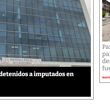
Pa
pa
de
fu
detenidos a imputados en
NACI