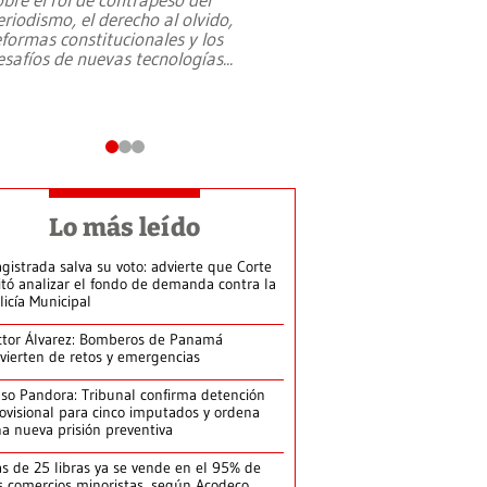
eriodismo, el derecho al olvido,
presidente de Brasil,
eformas constitucionales y los
da Silva, oficializó 
esafíos de nuevas tecnologías
...
candidatura
...
Lo más leído
gistrada salva su voto: advierte que Corte
itó analizar el fondo de demanda contra la
licía Municipal
ctor Álvarez: Bomberos de Panamá
vierten de retos y emergencias
so Pandora: Tribunal confirma detención
ovisional para cinco imputados y ordena
a nueva prisión preventiva
s de 25 libras ya se vende en el 95% de
s comercios minoristas, según Acodeco