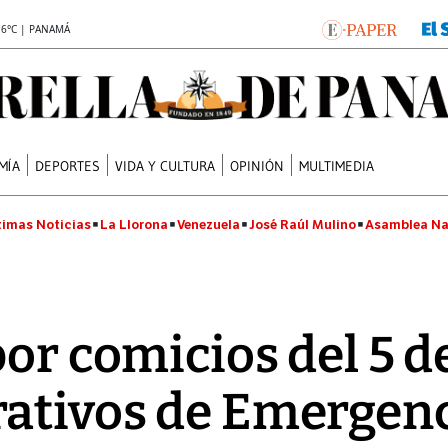
.6°C | PANAMÁ
MÍA
DEPORTES
VIDA Y CULTURA
OPINIÓN
MULTIMEDIA
timas Noticias
La Llorona
Venezuela
José Raúl Mulino
Asamblea Na
por comicios del 5 d
rativos de Emergen