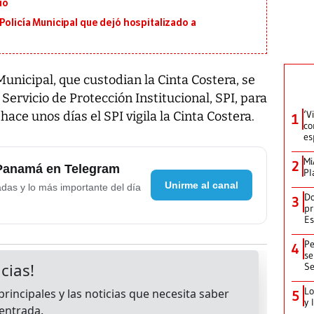
io
Policía Municipal que dejó hospitalizado a
nicipal, que custodian la Cinta Costera, se
Servicio de Protección Institucional, SPI, para
‘V
 hace unos días el SPI vigila la Cinta Costera.
1
co
es
Mi
2
 Panamá en Telegram
Pl
Unirme al canal
adas y lo más importante del día
Do
3
pr
Es
Pe
4
se
Se
Lo
5
y 