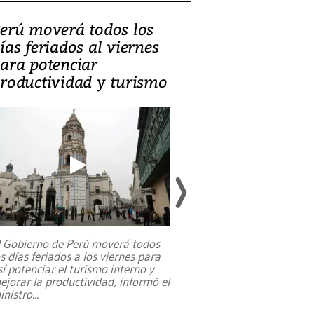
erú moverá todos los
Video, Catalin
ías feriados al viernes
‘Si la gente el
ara potenciar
criminales, la
roductividad y turismo
sociedades de
suicidarse’
l Gobierno de Perú moverá todos
os días feriados a los viernes para
La exmagistrada co
sí potenciar el turismo interno y
sobre el rol de contr
ejorar la productividad, informó el
periodismo, el derech
inistro
...
reformas constitucio
desafíos de nuevas t