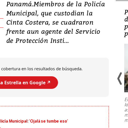
Panamá.Miembros de la Policía
Video: Lula lanza su
P
Municipal, que custodian la
candidatura con
d
Cinta Costera, se cuadraron
promesas de inversión
p
frente aun agente del Servicio
en defensa, educación y
p
de Protección Insti...
tierras raras
 cobertura en los resultados de búsqueda.
a Estrella en Google ↗️
E
l
Entre recuerdos y escuetas
a
referencias hacia sus adversarios, el
m
presidente de Brasil, Luiz Inácio Lula
m
icía Municipal: ‘Ojalá se tumbe eso’
da Silva, oficializó este domingo su
candidatura
...