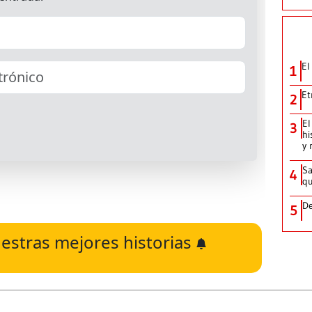
El
1
Et
2
El
3
hi
y 
Sa
4
qu
De
5
estras mejores historias