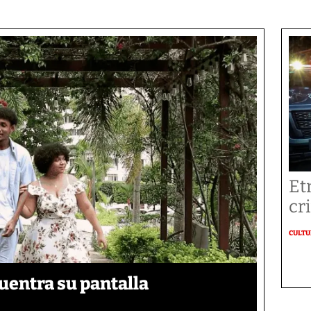
Et
cr
CULT
uentra su pantalla​