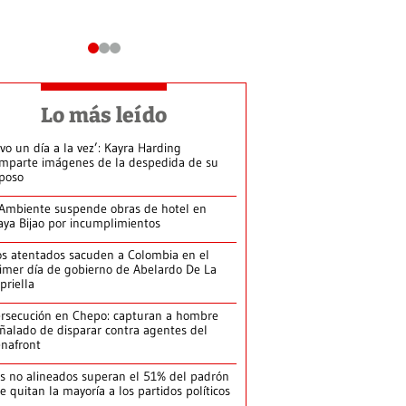
Lo más leído
ivo un día a la vez’: Kayra Harding
mparte imágenes de la despedida de su
poso
Ambiente suspende obras de hotel en
aya Bijao por incumplimientos
s atentados sacuden a Colombia en el
imer día de gobierno de Abelardo De La
priella
rsecución en Chepo: capturan a hombre
ñalado de disparar contra agentes del
nafront
s no alineados superan el 51% del padrón
le quitan la mayoría a los partidos políticos