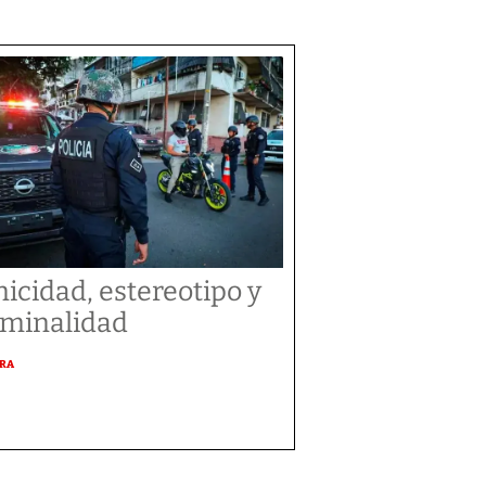
nicidad, estereotipo y
iminalidad
URA