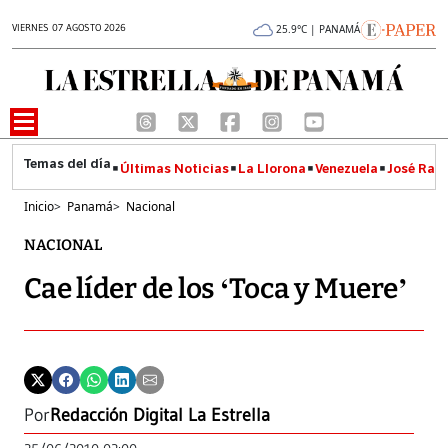
VIERNES 07 AGOSTO 2026
25.9°C | PANAMÁ
Últimas Noticias
La Llorona
Venezuela
José Raúl
Inicio
>
Panamá
>
Nacional
NACIONAL
Cae líder de los ‘Toca y Muere’
Por
Redacción Digital La Estrella