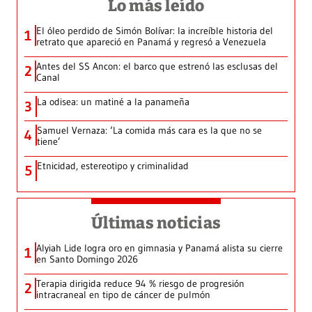
Lo más leído
El óleo perdido de Simón Bolívar: la increíble historia del
1
retrato que apareció en Panamá y regresó a Venezuela
Antes del SS Ancon: el barco que estrenó las esclusas del
2
Canal
La odisea: un matiné a la panameña
3
Samuel Vernaza: ‘La comida más cara es la que no se
4
tiene’
Etnicidad, estereotipo y criminalidad
5
Últimas noticias
Alyiah Lide logra oro en gimnasia y Panamá alista su cierre
1
en Santo Domingo 2026
Terapia dirigida reduce 94 % riesgo de progresión
2
intracraneal en tipo de cáncer de pulmón