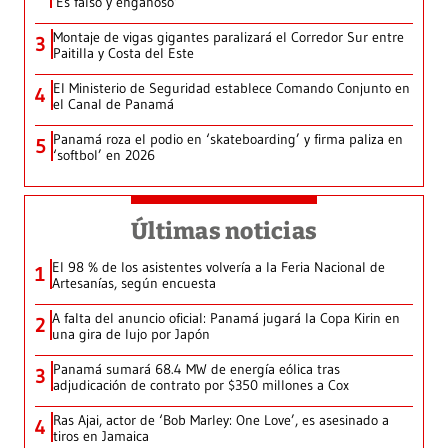
‘Es falso y engañoso’
Montaje de vigas gigantes paralizará el Corredor Sur entre
3
Paitilla y Costa del Este
El Ministerio de Seguridad establece Comando Conjunto en
4
el Canal de Panamá
Panamá roza el podio en ‘skateboarding’ y firma paliza en
5
‘softbol’ en 2026
Últimas noticias
El 98 % de los asistentes volvería a la Feria Nacional de
1
Artesanías, según encuesta
A falta del anuncio oficial: Panamá jugará la Copa Kirin en
2
una gira de lujo por Japón
Panamá sumará 68.4 MW de energía eólica tras
3
adjudicación de contrato por $350 millones a Cox
Ras Ajai, actor de ‘Bob Marley: One Love’, es asesinado a
4
tiros en Jamaica