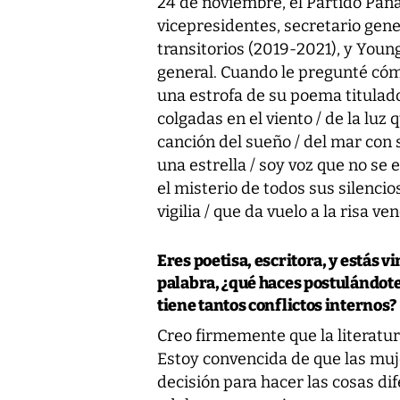
24 de noviembre, el Partido Pana
vicepresidentes, secretario gener
transitorios (2019-2021), y Young
general. Cuando le pregunté cómo
una estrofa de su poema titulado
colgadas en el viento / de la luz 
canción del sueño / del mar con 
una estrella / soy voz que no se 
el misterio de todos sus silencio
vigilia / que da vuelo a la risa ve
Eres poetisa, escritora, y estás vi
palabra, ¿qué haces postulándote
tiene tantos conflictos internos?
Creo firmemente que la literatura
Estoy convencida de que las mu
decisión para hacer las cosas di