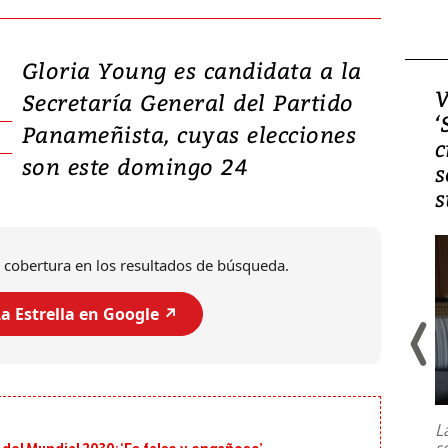
Gloria Young es candidata a la
Video, Japón: Terremoto
V
Secretaría General del Partido
deja heridos y graves
‘
Panameñista, cuyas elecciones
daños en Kumamoto
c
son este domingo 24
s
s
 cobertura en los resultados de búsqueda.
a Estrella en Google ↗️
Un fuerte terremoto de magnitud
7,1 se registró este martes 28 de
julio en la prefectura de Kumamoto,
L
al sur de Japón, provocando una
s