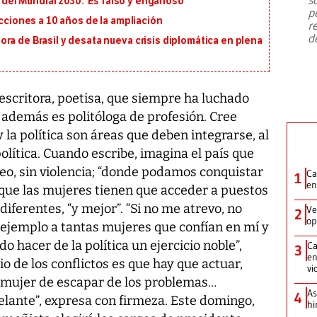
l del Mundial 2030: ‘Es falso y engañoso’
emergencia de gran
...
p
ecciones a 10 años de la ampliación
r
d
ra de Brasil y desata nueva crisis diplomática en plena
escritora, poetisa, que siempre ha luchado
 además es politóloga de profesión. Cree
 la política son áreas que deben integrarse, al
política. Cuando escribe, imagina el país que
eo, sin violencia; “donde podamos conquistar
Ca
1
en
e que las mujeres tienen que acceder a puestos
diferentes, “y mejor”. “Si no me atrevo, no
Ve
2
op
l ejemplo a tantas mujeres que confían en mí y
 hacer de la política un ejercicio noble”,
Ca
3
en
o de los conflictos es que hay que actuar,
vi
s mujer de escapar de los problemas…
As
4
elante”, expresa con firmeza. Este domingo,
hi