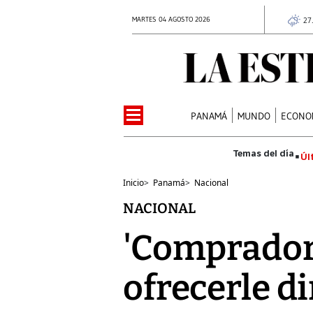
MARTES 04 AGOSTO 2026
27
PANAMÁ
MUNDO
ECONO
Úl
Inicio
>
Panamá
>
Nacional
NACIONAL
'Compradore
ofrecerle di