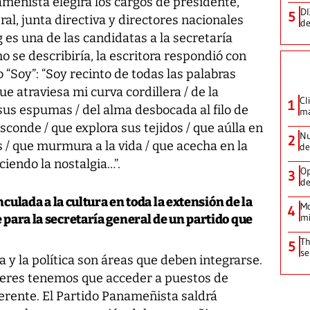
meñista elegirá los cargos de presidente,
DI
5
al, junta directiva y directores nacionales
de
 es una de las candidatas a la secretaría
 se describiría, la escritora respondió con
 “Soy”: “Soy recinto de todas las palabras
que atraviesa mi curva cordillera / de la
Cl
1
sus espumas / del alma desbocada al filo de
ma
esconde / que explora sus tejidos / que aúlla en
Nu
2
s / que murmura a la vida / que acecha en la
de
nciendo la nostalgia…”.
Op
3
de
nculada a la cultura en toda la extensión de la
Mo
4
mi
 para la secretaría general de un partido que
Th
5
se
 y la política son áreas que deben integrarse.
jeres tenemos que acceder a puestos de
ferente. El Partido Panameñista saldrá