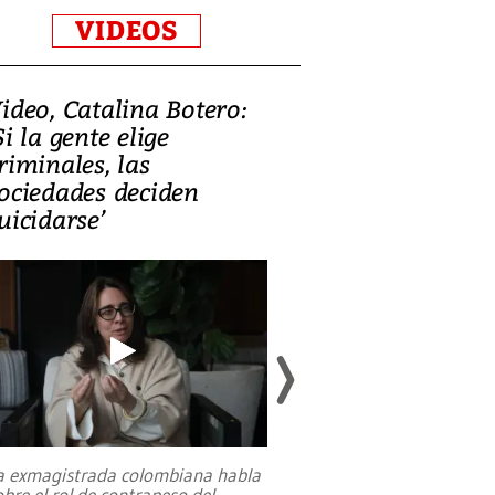
VIDEOS
ideo, Catalina Botero:
Video: Lula la
Si la gente elige
candidatura 
riminales, las
promesas de i
ociedades deciden
en defensa, ed
uicidarse’
tierras raras
a exmagistrada colombiana habla
Entre recuerdos y es
obre el rol de contrapeso del
referencias hacia sus