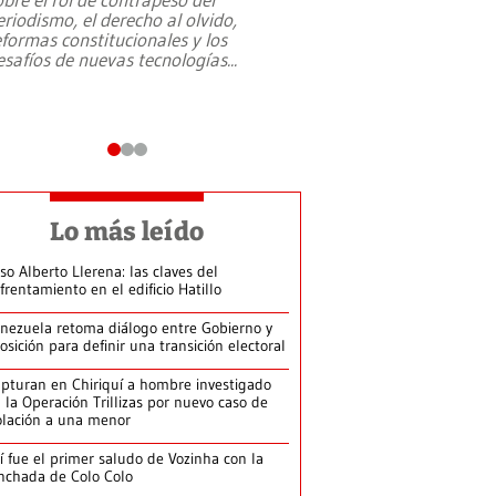
eriodismo, el derecho al olvido,
presidente de Brasil,
eformas constitucionales y los
da Silva, oficializó 
esafíos de nuevas tecnologías
...
candidatura
...
Lo más leído
so Alberto Llerena: las claves del
frentamiento en el edificio Hatillo
nezuela retoma diálogo entre Gobierno y
osición para definir una transición electoral
pturan en Chiriquí a hombre investigado
 la Operación Trillizas por nuevo caso de
olación a una menor
í fue el primer saludo de Vozinha con la
nchada de Colo Colo