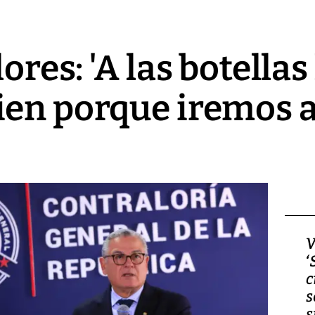
ores: 'A las botellas
en porque iremos a
Video, Japón: Terremoto
V
deja heridos y graves
‘
daños en Kumamoto
c
s
s