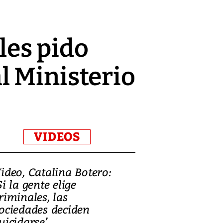
 les pido
l Ministerio
VIDEOS
ideo, Catalina Botero:
Video: Lula la
Si la gente elige
candidatura 
riminales, las
promesas de i
ociedades deciden
en defensa, ed
uicidarse’
tierras raras