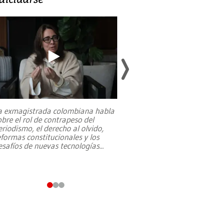
a exmagistrada colombiana habla
Entre recuerdos y es
obre el rol de contrapeso del
referencias hacia sus
eriodismo, el derecho al olvido,
presidente de Brasil,
eformas constitucionales y los
da Silva, oficializó 
esafíos de nuevas tecnologías
...
candidatura
...