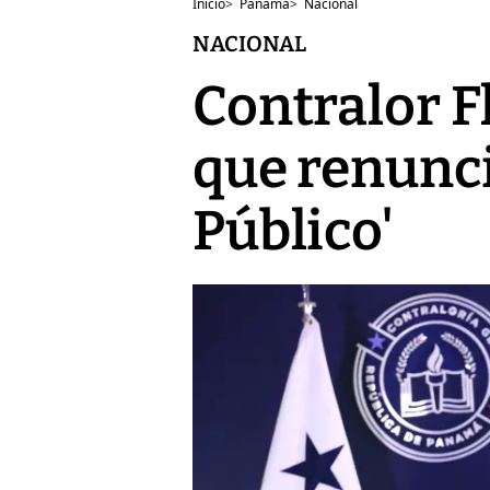
Inicio
>
Panamá
>
Nacional
NACIONAL
Contralor Fl
que renunci
Público'