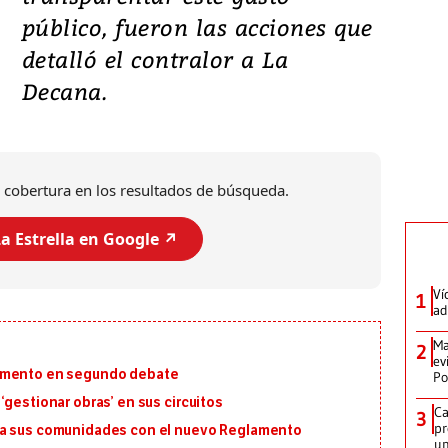
público, fueron las acciones que
detalló el contralor a La
Decana.
 cobertura en los resultados de búsqueda.
a Estrella en Google ↗️
Ví
1
ad
Ma
2
ev
lamento en segundo debate
Po
‘gestionar obras’ en sus circuitos
Ca
3
pr
ra sus comunidades con el nuevo Reglamento
un