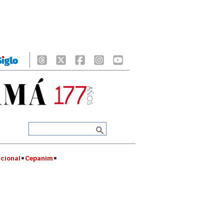
cional
Cepanim