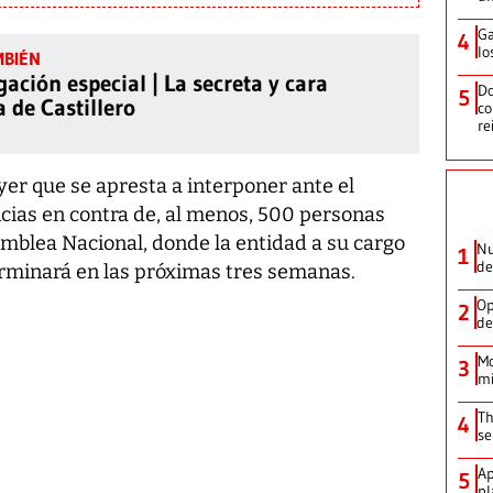
Ga
4
lo
gación especial | La secreta y cara
Do
5
a de Castillero
co
re
ayer que se apresta a interponer ante el
cias en contra de, al menos, 500 personas
amblea Nacional, donde la entidad a su cargo
Nu
1
de
erminará en las próximas tres semanas.
Op
2
de
Mo
3
mi
Th
4
se
Ap
5
pl