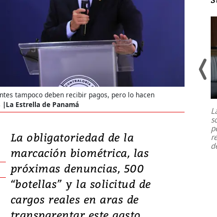
Un fuerte terremoto de magnitud
7,1 se registró este martes 28 de
lentes tampoco deben recibir pagos, pero lo hacen
julio en la prefectura de Kumamoto,
s |La Estrella de Panamá
L
al sur de Japón, provocando una
s
emergencia de gran
...
p
La obligatoriedad de la
r
d
marcación biométrica, las
próximas denuncias, 500
“botellas” y la solicitud de
cargos reales en aras de
transparentar este gasto