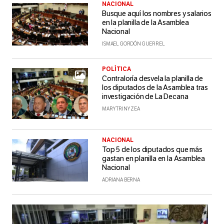
NACIONAL
Busque aquí los nombres y salarios
en la planilla de la Asamblea
Nacional
ISMAEL GORDÓN GUERREL
POLÍTICA
Contraloría desvela la planilla de
los diputados de la Asamblea tras
investigación de La Decana
MARY TRINY ZEA
NACIONAL
Top 5 de los diputados que más
gastan en planilla en la Asamblea
Nacional
ADRIANA BERNA