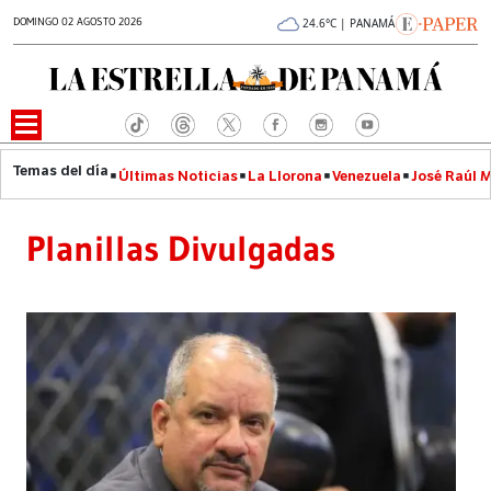
DOMINGO 02 AGOSTO 2026
24.6°C | PANAMÁ
Últimas Noticias
La Llorona
Venezuela
José Raúl 
Planillas Divulgadas