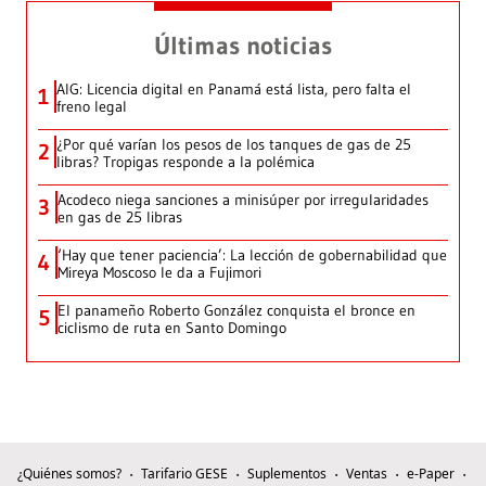
Últimas noticias
AIG: Licencia digital en Panamá está lista, pero falta el
1
freno legal
¿Por qué varían los pesos de los tanques de gas de 25
2
libras? Tropigas responde a la polémica
Acodeco niega sanciones a minisúper por irregularidades
3
en gas de 25 libras
‘Hay que tener paciencia’: La lección de gobernabilidad que
4
Mireya Moscoso le da a Fujimori
El panameño Roberto González conquista el bronce en
5
ciclismo de ruta en Santo Domingo
¿Quiénes somos?
Tarifario GESE
Suplementos
Ventas
e-Paper