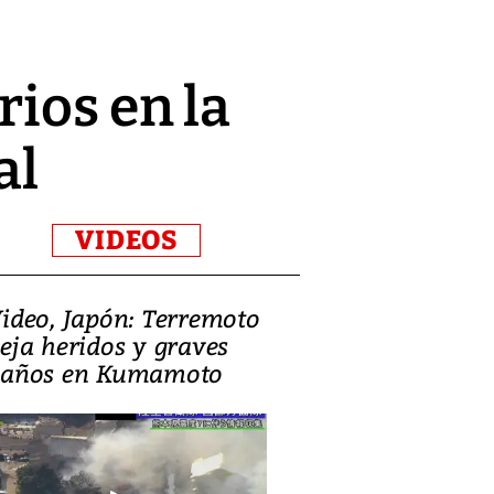
ios en la
al
VIDEOS
ideo, Japón: Terremoto
Israel regala 
eja heridos y graves
nueva embaja
años en Kumamoto
Jerusalén sob
familias pales