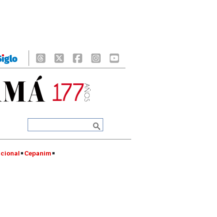
cional
Cepanim