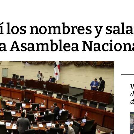
 los nombres y salar
 la Asamblea Nacion
Isidro Carbonell,
V
director de la Lotería:
d
‘Vamos a ser más
d
transparentes, tengan fe