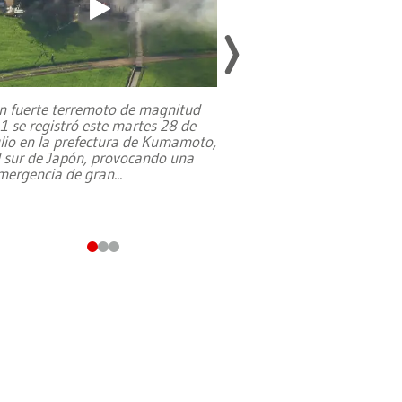
n fuerte terremoto de magnitud
,1 se registró este martes 28 de
Estados Unidos ha a
ulio en la prefectura de Kumamoto,
un dólar y durante 9
l sur de Japón, provocando una
el terreno para su 
mergencia de gran
...
en Jerusalén Oeste, 
perteneció hasta
...