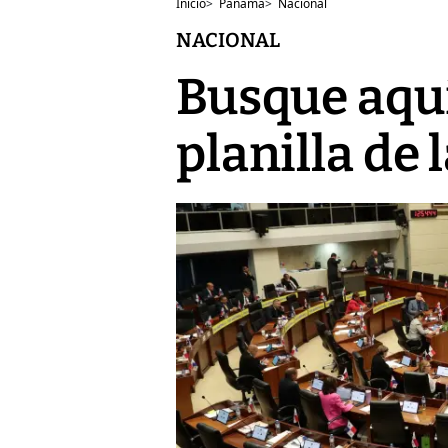
Inicio
>
Panamá
>
Nacional
NACIONAL
Busque aquí
planilla de