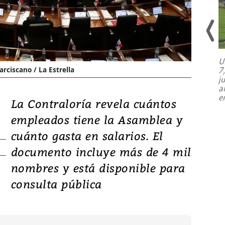
U
7
arciscano / La Estrella
El director de la Lotería Nacional de
j
Beneficencia habla de la lotería
a
clandestina, auditorías internas y su
e
plan para modernizar la institución
La Contraloría revela cuántos
empleados tiene la Asamblea y
cuánto gasta en salarios. El
documento incluye más de 4 mil
nombres y está disponible para
consulta pública