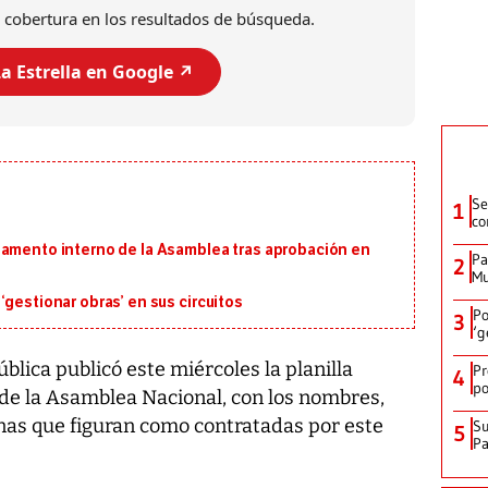
 cobertura en los resultados de búsqueda.
a Estrella en Google ↗️
Se
1
co
lamento interno de la Asamblea tras aprobación en
Pa
2
Mu
‘gestionar obras’ en sus circuitos
Po
3
‘g
blica publicó este miércoles la planilla
Pr
4
po
 de la Asamblea Nacional, con los nombres,
onas que figuran como contratadas por este
Su
5
P