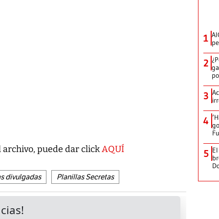
AI
1
pe
¿P
2
ga
po
Ac
3
ir
‘H
4
go
Fu
 archivo, puede dar click
AQUÍ
El
5
br
D
as divulgadas
Planillas Secretas