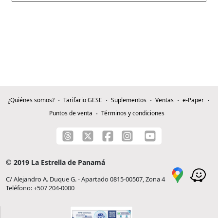
¿Quiénes somos?
Tarifario GESE
Suplementos
Ventas
e-Paper
Puntos de venta
Términos y condiciones
© 2019 La Estrella de Panamá
C/ Alejandro A. Duque G. - Apartado 0815-00507, Zona 4
Teléfono: +507 204-0000