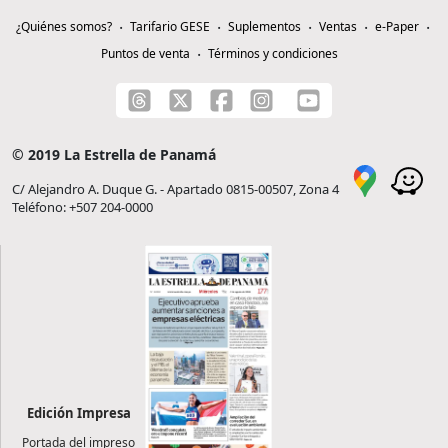
¿Quiénes somos?
Tarifario GESE
Suplementos
Ventas
e-Paper
Puntos de venta
Términos y condiciones
© 2019 La Estrella de Panamá
C/ Alejandro A. Duque G. - Apartado 0815-00507, Zona 4
Teléfono: +507 204-0000
Edición Impresa
Portada del impreso