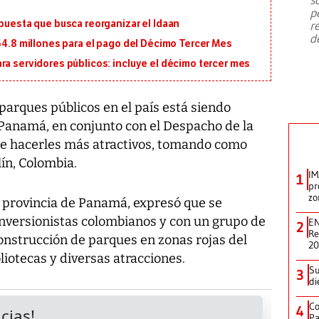
emergencia de gran
...
p
opuesta que busca reorganizar el Idaan
r
d
164.8 millones para el pago del Décimo Tercer Mes
ra servidores públicos: incluye el décimo tercer mes
parques públicos en el país está siendo
Panamá, en conjunto con el Despacho de la
de hacerles más atractivos, tomando como
ín, Colombia.
IM
1
pr
zo
 provincia de Panamá, expresó que se
nversionistas colombianos y con un grupo de
EN
2
Re
onstrucción de parques en zonas rojas del
2
bliotecas y diversas atracciones.
Su
3
di
Co
4
Pa