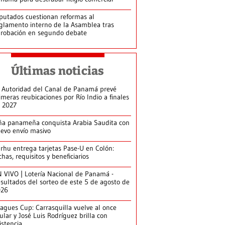
putados cuestionan reformas al
glamento interno de la Asamblea tras
robación en segundo debate
Últimas noticias
 Autoridad del Canal de Panamá prevé
imeras reubicaciones por Río Indio a finales
 2027
ña panameña conquista Arabia Saudita con
evo envío masivo
arhu entrega tarjetas Pase-U en Colón:
chas, requisitos y beneficiarios
 VIVO | Lotería Nacional de Panamá -
sultados del sorteo de este 5 de agosto de
026
agues Cup: Carrasquilla vuelve al once
tular y José Luis Rodríguez brilla con
istencia