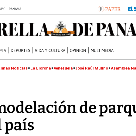
.8°C | PANAMÁ
MÍA
DEPORTES
VIDA Y CULTURA
OPINIÓN
MULTIMEDIA
timas Noticias
La Llorona
Venezuela
José Raúl Mulino
Asamblea Na
modelación de parq
 país