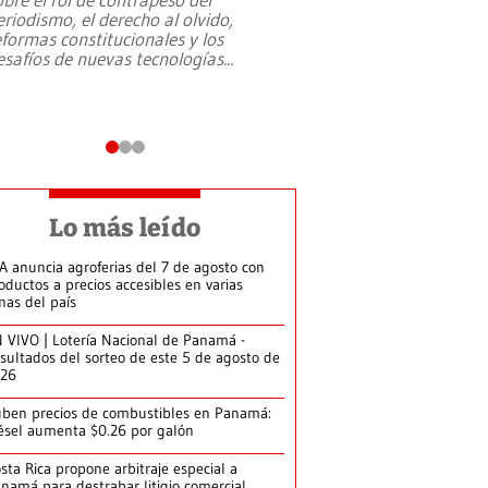
eriodismo, el derecho al olvido,
presidente de Brasil,
eformas constitucionales y los
da Silva, oficializó 
esafíos de nuevas tecnologías
...
candidatura
...
Lo más leído
A anuncia agroferias del 7 de agosto con
oductos a precios accesibles en varias
nas del país
 VIVO | Lotería Nacional de Panamá -
sultados del sorteo de este 5 de agosto de
026
ben precios de combustibles en Panamá:
ésel aumenta $0.26 por galón
sta Rica propone arbitraje especial a
namá para destrabar litigio comercial