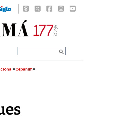
cional
Cepanim
ues