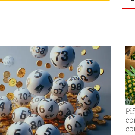
Pi
co
co