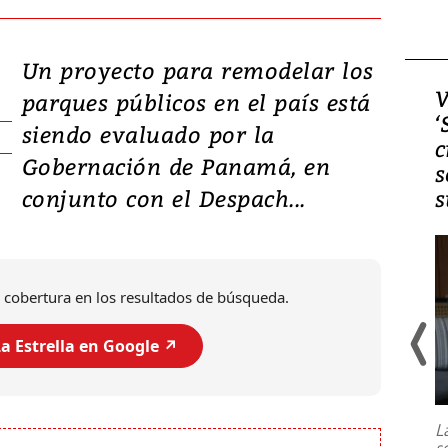
Un proyecto para remodelar los
Video, Japón: Terremoto
V
parques públicos en el país está
deja heridos y graves
‘
siendo evaluado por la
daños en Kumamoto
c
Gobernación de Panamá, en
s
conjunto con el Despach...
s
 cobertura en los resultados de búsqueda.
a Estrella en Google ↗️
Un fuerte terremoto de magnitud
7,1 se registró este martes 28 de
julio en la prefectura de Kumamoto,
L
al sur de Japón, provocando una
s