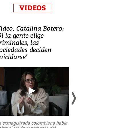
VIDEOS
ideo, Catalina Botero:
Video: Lula la
Si la gente elige
candidatura 
riminales, las
promesas de i
ociedades deciden
en defensa, ed
uicidarse’
tierras raras
a exmagistrada colombiana habla
Entre recuerdos y es
obre el rol de contrapeso del
referencias hacia sus