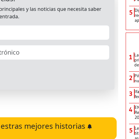
Di
5
re
ap
La
1
pr
de
Pi
2
nu
If
3
fe
EN
4
Re
2
estras mejores historias
Le
5
ti
as