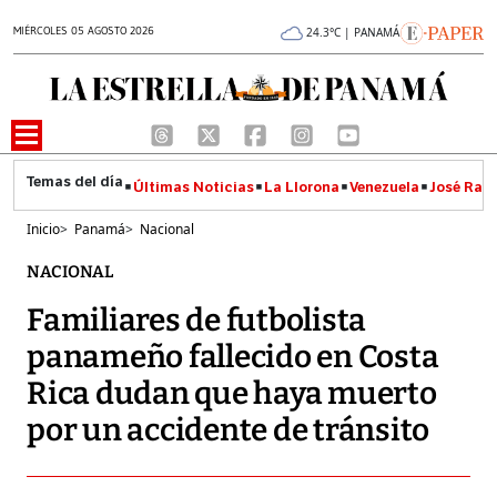
MIÉRCOLES 05 AGOSTO 2026
24.3°C | PANAMÁ
Últimas Noticias
La Llorona
Venezuela
José Raúl
Inicio
>
Panamá
>
Nacional
NACIONAL
Familiares de futbolista
panameño fallecido en Costa
Rica dudan que haya muerto
por un accidente de tránsito