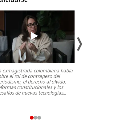
a exmagistrada colombiana habla
Entre recuerdos y es
obre el rol de contrapeso del
referencias hacia sus
eriodismo, el derecho al olvido,
presidente de Brasil,
eformas constitucionales y los
da Silva, oficializó 
esafíos de nuevas tecnologías
...
candidatura
...