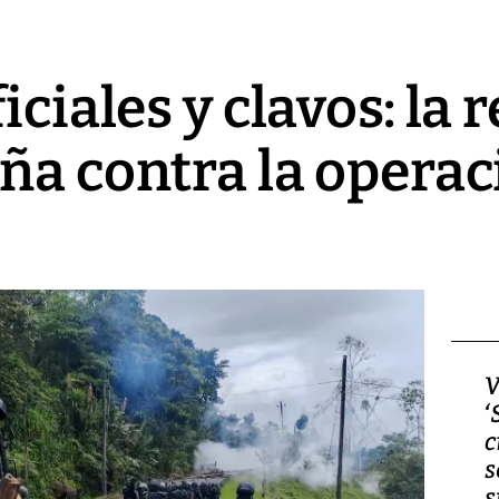
iciales y clavos: la 
ña contra la operac
Video, Japón: Terremoto
V
deja heridos y graves
‘
daños en Kumamoto
c
s
s