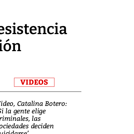
resistencia
ión
VIDEOS
ideo, Catalina Botero:
Video: Lula la
Si la gente elige
candidatura 
riminales, las
promesas de i
ociedades deciden
en defensa, ed
uicidarse’
tierras raras