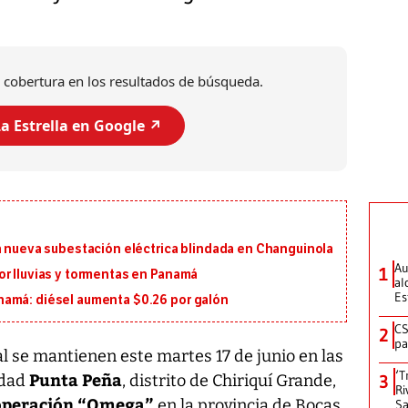
 cobertura en los resultados de búsqueda.
a Estrella en Google ↗️
a nueva subestación eléctrica blindada en Changuinola
Au
1
or lluvias y tormentas en Panamá
al
Es
namá: diésel aumenta $0.26 por galón
CS
2
pa
al se mantienen este martes 17 de junio en las
‘T
Punta Peña
3
idad
, distrito de Chiriquí Grande,
Ri
operación “Omega”
en la provincia de Bocas
Sa