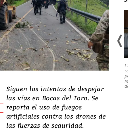
Un fuerte terremoto de magnitud
7,1 se registró este martes 28 de
julio en la prefectura de Kumamoto,
L
al sur de Japón, provocando una
s
emergencia de gran
...
p
r
d
Siguen los intentos de despejar
las vías en Bocas del Toro. Se
reporta el uso de fuegos
artificiales contra los drones de
las fuerzas de seguridad.