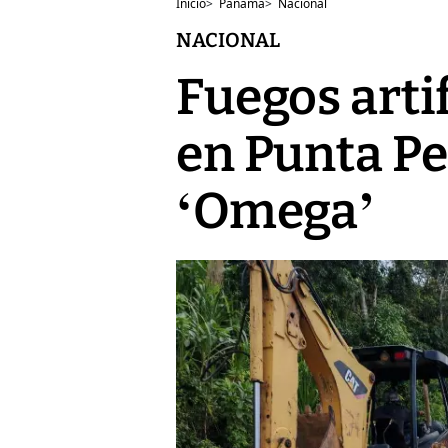
Inicio
>
Panamá
>
Nacional
NACIONAL
Fuegos artif
en Punta Pe
‘Omega’