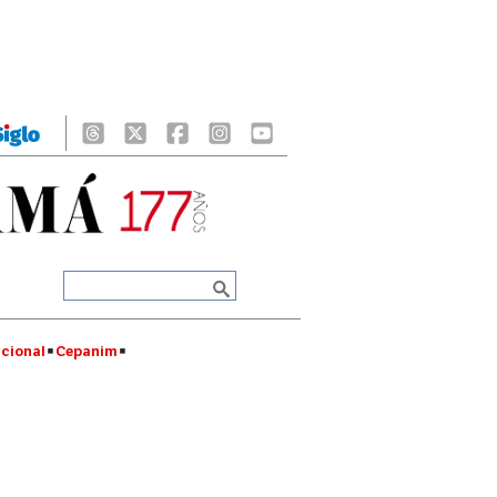
cional
Cepanim