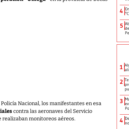
On
4
°C
Ab
5
de
Pe
Al
1
al
Te
2
pr
p
Ma
3
Policía Nacional, los manifestantes en esa
ev
Po
iales
contra las aeronaves del Servicio
 realizaban monitoreos aéreos.
De
4
no