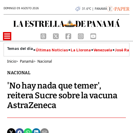
DOMINGO 09 AGOSTO 2026
31.6°C | PANAMÁ
Últimas Noticias
La Llorona
Venezuela
José Raúl
Inicio
>
Panamá
>
Nacional
NACIONAL
'No hay nada que temer',
reitera Sucre sobre la vacuna
AstraZeneca