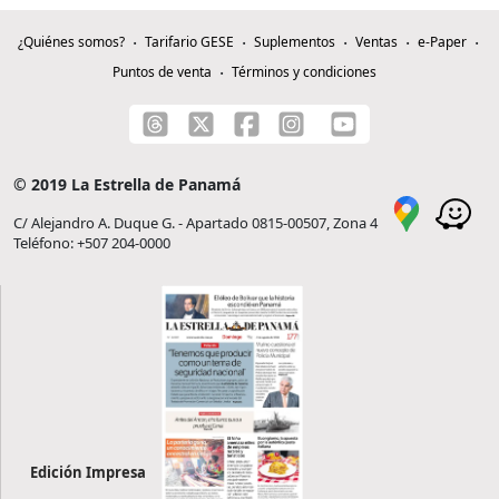
¿Quiénes somos?
Tarifario GESE
Suplementos
Ventas
e-Paper
Puntos de venta
Términos y condiciones
© 2019 La Estrella de Panamá
C/ Alejandro A. Duque G. - Apartado 0815-00507, Zona 4
Teléfono: +507 204-0000
Edición Impresa