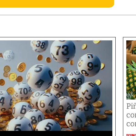
Pi
co
co
ECON