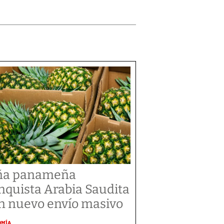
ña panameña
nquista Arabia Saudita
n nuevo envío masivo
OMÍA