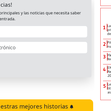
La
1
pr
de
Pi
2
nu
If
3
fe
EN
4
Re
2
Le
5
ti
as
estras mejores historias