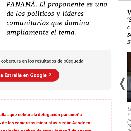
PANAMÁ. El proponente es uno
Video, Japón: Terremoto
V
de los políticos y líderes
deja heridos y graves
‘
comunitarios que domina
daños en Kumamoto
c
ampliamente el tema.
s
s
 cobertura en los resultados de búsqueda.
a Estrella en Google ↗️
Un fuerte terremoto de magnitud
7,1 se registró este martes 28 de
julio en la prefectura de Kumamoto,
L
al sur de Japón, provocando una
s
edallas que celebra la delegación panameña
emergencia de gran
...
p
5% de los comercios minoristas, según Acodeco
r
d