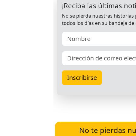
No te pierdas nu