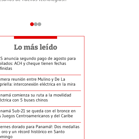
Lo más leído
S anuncia segundo pago de agosto para
bilados: ACH y cheque tienen fechas
finidas
imera reunión entre Mulino y De La
priella: interconexión eléctrica en la mira
namá comienza su ruta a la movilidad
éctrica con 5 buses chinos
namá Sub-21 se queda con el bronce en
s Juegos Centroamericanos y del Caribe
iernes dorado para Panamá!: Dos medallas
 oro y un récord histórico en Santo
omingo