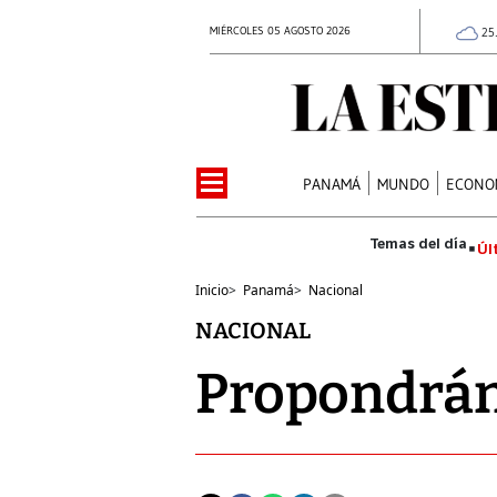
MIÉRCOLES 05 AGOSTO 2026
25
PANAMÁ
MUNDO
ECONO
Úl
Inicio
>
Panamá
>
Nacional
NACIONAL
Propondrán 