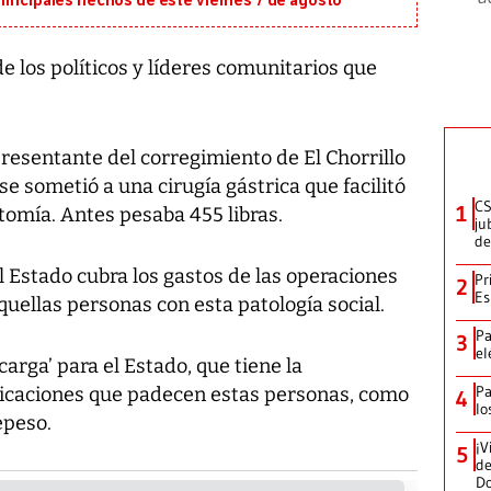
principales hechos de este viernes 7 de agosto
 los políticos y líderes comunitarios que
presentante del corregimiento de El Chorrillo
 se sometió a una cirugía gástrica que facilitó
CS
1
atomía. Antes pesaba 455 libras.
ju
de
 Estado cubra los gastos de las operaciones
Pr
2
Es
uellas personas con esta patología social.
Pa
3
el
carga’ para el Estado, que tiene la
Pa
licaciones que padecen estas personas, como
4
lo
epeso.
¡V
5
de
D