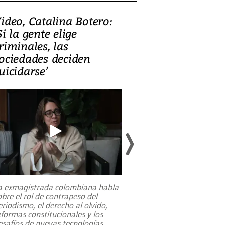
ideo, Catalina Botero:
Video: Lula la
Si la gente elige
candidatura 
riminales, las
promesas de i
ociedades deciden
en defensa, ed
uicidarse’
tierras raras
a exmagistrada colombiana habla
Entre recuerdos y es
obre el rol de contrapeso del
referencias hacia sus
eriodismo, el derecho al olvido,
presidente de Brasil,
eformas constitucionales y los
da Silva, oficializó 
esafíos de nuevas tecnologías
...
candidatura
...