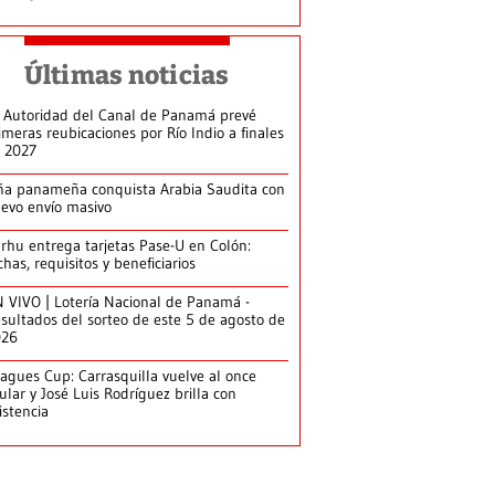
Últimas noticias
 Autoridad del Canal de Panamá prevé
imeras reubicaciones por Río Indio a finales
 2027
ña panameña conquista Arabia Saudita con
evo envío masivo
arhu entrega tarjetas Pase-U en Colón:
chas, requisitos y beneficiarios
 VIVO | Lotería Nacional de Panamá -
sultados del sorteo de este 5 de agosto de
026
agues Cup: Carrasquilla vuelve al once
tular y José Luis Rodríguez brilla con
istencia